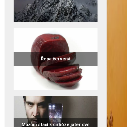
Řepa červená
Mužům stačí k cirhóze jater dvě