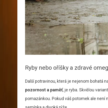
Ryby nebo oříšky a zdravé omeg
Další potravinou, která je nejenom bohatá n
pozornost a paměť
, je ryba. Skvělou varia
pomazánkou. Pokud váš potomek ale není mi
semínka a divoká rýže.