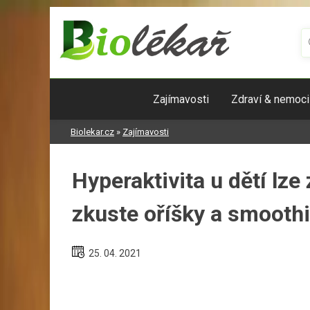
Skip
to
content
Zajímavosti
Zdraví & nemoci
Biolekar.cz
»
Zajímavosti
Hyperaktivita u dětí lze
zkuste oříšky a smooth
25. 04. 2021