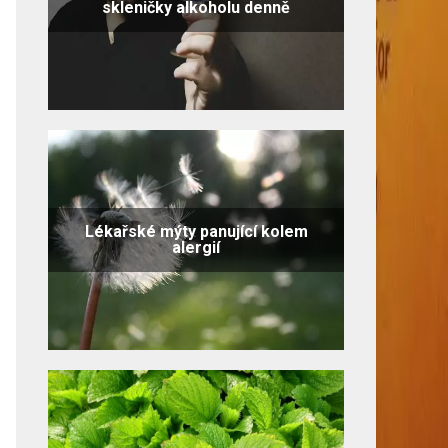
skleničky alkoholu denně
Lékařské mýty panující kolem
alergií