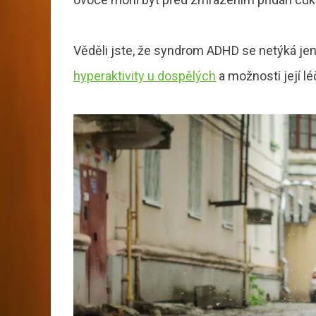
Věděli jste, že syndrom ADHD se netýká jen 
hyperaktivity u dospělých
a možnosti její lé