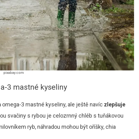
pixabay.com
a-3 mastné kyseliny
a omega-3 mastné kyseliny, ale ještě navíc
zlepšuje
ntou svačiny s rybou je celozrnný chléb s tuňákovou
lovníkem ryb, náhradou mohou být oříšky, chia