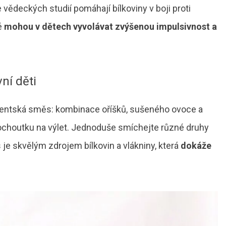
vědeckých studií pomáhají bílkoviny v boji proti
é
mohou v dětech vyvolávat zvýšenou impulsivnost a
ní děti
dentská směs: kombinace oříšků, sušeného ovoce a
pochoutku na výlet. Jednoduše smíchejte různé druhy
e skvělým zdrojem bílkovin a vlákniny, která
dokáže