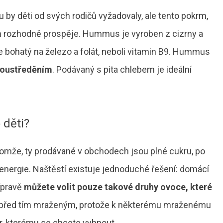
u by děti od svých rodičů vyžadovaly, ale tento pokrm,
m rozhodně prospěje. Hummus je vyroben z cizrny a
Je bohatý na železo a folát, neboli vitamin B9. Hummus
soustředěním
. Podávaný s pita chlebem je ideální
 děti?
nomže, ty prodávané v obchodech jsou plné cukru, po
 energie. Naštěstí existuje jednoduché řešení: domácí
řípravě
můžete volit pouze takové druhy ovoce, které
 před tím mraženým, protože k některému mraženému
, kterému se chcete vyhnout.