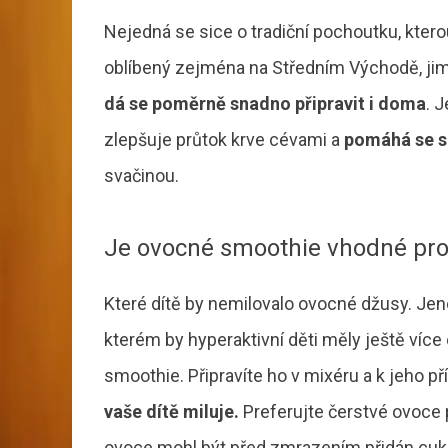
Nejedná se sice o tradiční pochoutku, ktero
oblíbený zejména na Středním Východě, ji
dá se poměrně snadno připravit i doma
. 
zlepšuje průtok krve cévami a
pomáhá se 
svačinou.
Je ovocné smoothie vhodné pro
Které dítě by nemilovalo ovocné džusy. Je
kterém by hyperaktivní děti měly ještě více
smoothie. Připravíte ho v mixéru a k jeho p
vaše dítě miluje.
Preferujte čerstvé ovoce
ovoce mohl být před zmrazením přidán cukr