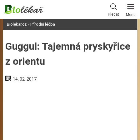
Skip
to
Hledat
Menu
content
Biolekar.cz
»
Přírodní léčba
Guggul: Tajemná pryskyřice
z orientu
14. 02. 2017