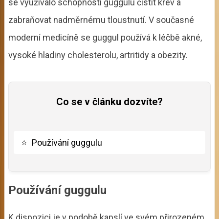
se využívalo schopností guggulu čistit krev a
zabraňovat nadměrnému tloustnutí. V současné
moderní medicíně se guggul používá k léčbě akné,
vysoké hladiny cholesterolu, artritidy a obezity.
Co se v článku dozvíte?
⭐
Používání guggulu
Používání guggulu
K dispozici je v podobě kapslí ve svém přirozeném