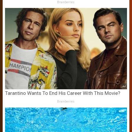
Brainberries
Tarantino Wants To End His Career With This Movie?
Brainberries