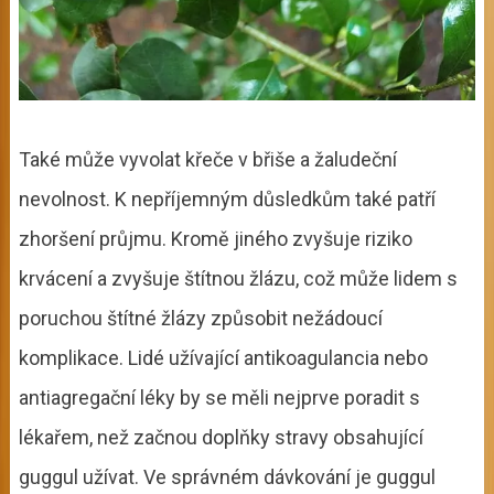
Také může vyvolat křeče v břiše a žaludeční
nevolnost. K nepříjemným důsledkům také patří
zhoršení průjmu. Kromě jiného zvyšuje riziko
krvácení a zvyšuje štítnou žlázu, což může lidem s
poruchou štítné žlázy způsobit nežádoucí
komplikace. Lidé užívající antikoagulancia nebo
antiagregační léky by se měli nejprve poradit s
lékařem, než začnou doplňky stravy obsahující
guggul užívat. Ve správném dávkování je guggul