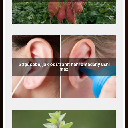
6 způsobů, jak odstranit nahromaděný ušní
maz