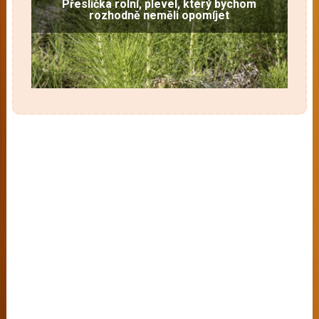
Přeslička rolní, plevel, který bychom
rozhodně neměli opomíjet