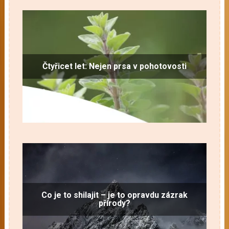
Čtyřicet let: Nejen prsa v pohotovosti
Co je to shilajit – je to opravdu zázrak
přírody?