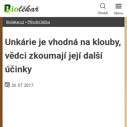
Skip
to
Hledat
Menu
content
Biolekar.cz
»
Přírodní léčba
Unkárie je vhodná na klouby,
vědci zkoumají její další
účinky
26. 07. 2017