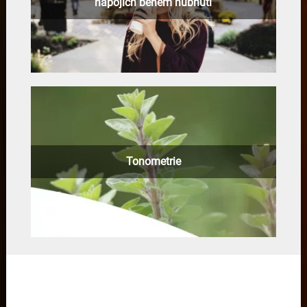
nápojích během hubnutí
Tonometrie