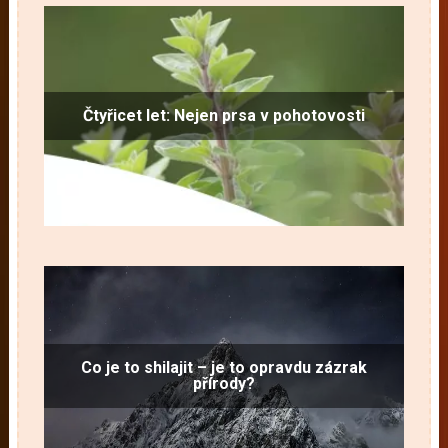
Čtyřicet let: Nejen prsa v pohotovosti
Co je to shilajit – je to opravdu zázrak
přírody?