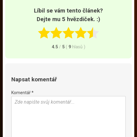
Líbil se vám tento článek?
Dejte mu 5 hvězdiček. :)
4.5
/
5
(
9
hlasů
)
Napsat komentář
Komentář *