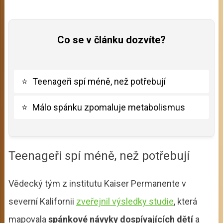
Co se v článku dozvíte?
⭐
Teenageři spí méně, než potřebují
⭐
Málo spánku zpomaluje metabolismus
Teenageři spí méně, než potřebují
Vědecký tým z institutu Kaiser Permanente v
severní Kalifornii
zveřejnil výsledky studie
, která
mapovala
spánkové návyky dospívajících dětí
a