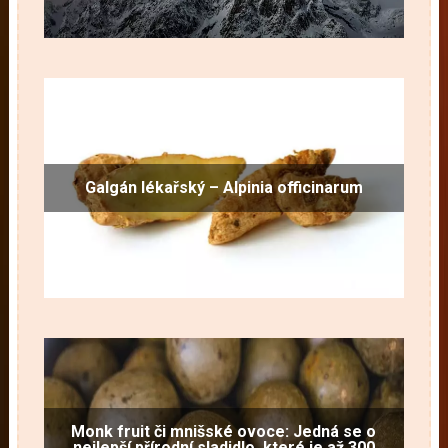
Galgán lékařský – Alpinia officinarum
Monk fruit či mnišské ovoce: Jedná se o
nejlepší přírodní sladidlo, které je až 300