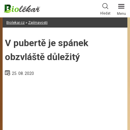
Skip
to
Hledat
Menu
content
Biolekar.cz
»
Zajímavosti
V pubertě je spánek
obzvláště důležitý
25. 08. 2020