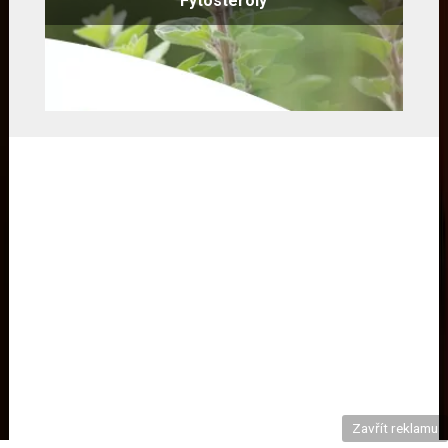
Fytosteroly
Zavřít reklamu