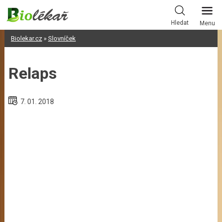
Skip
to
Hledat
Menu
content
Biolekar.cz
»
Slovníček
Relaps
7. 01. 2018