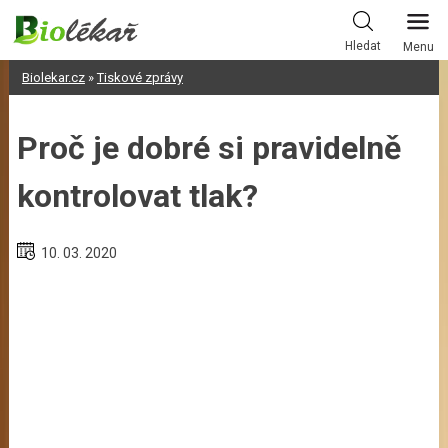
Skip
to
Hledat
Menu
content
Biolekar.cz
»
Tiskové zprávy
Proč je dobré si pravidelně
kontrolovat tlak?
10. 03. 2020