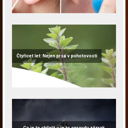
Čtyřicet let: Nejen prsa v pohotovosti
Co je to shilajit – je to opravdu zázrak