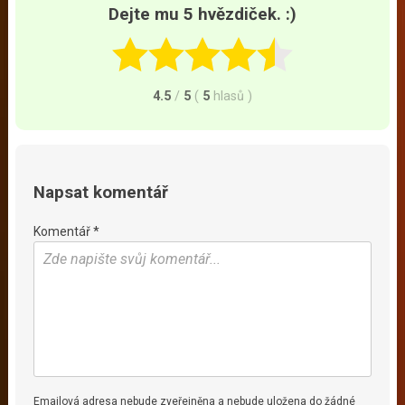
Dejte mu 5 hvězdiček. :)
4.5
/
5
(
5
hlasů
)
Napsat komentář
Komentář *
Emailová adresa nebude zveřejněna a nebude uložena do žádné