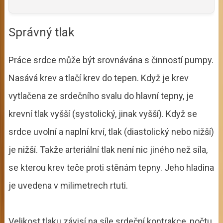
Správný tlak
Práce srdce může být srovnávána s činností pumpy.
Nasává krev a tlačí krev do tepen. Když je krev
vytlačena ze srdečního svalu do hlavní tepny, je
krevní tlak vyšší (systolický, jinak vyšší). Když se
srdce uvolní a naplní krví, tlak (diastolický nebo nižší)
je nižší. Takže arteriální tlak není nic jiného než síla,
se kterou krev teče proti stěnám tepny. Jeho hladina
je uvedena v milimetrech rtuti.
Velikost tlaku závisí na síle srdeční kontrakce, počtu