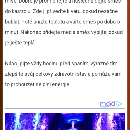
míse. Dobře je promíchejte a následně dejte směs
do kastrolu. Zde ji přiveďte k varu, dokud nezačne
bublat. Poté snižte teplotu a vařte směs po dobu 5
minut. Nakonec přidejte med a směs vypijte, dokud
je ještě teplá.
Nápoj pijte vždy hodinu před spaním, výrazně tím
zlepšíte svůj celkový zdravotní stav a pomůže vám
to probouzet se plni energie.