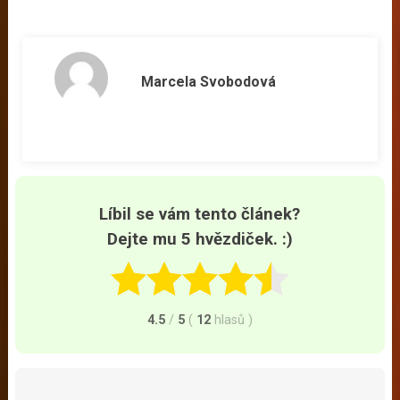
Marcela Svobodová
Líbil se vám tento článek?
Dejte mu 5 hvězdiček. :)
4.5
/
5
(
12
hlasů
)