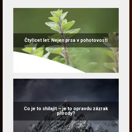
Čtyřicet let: Nejen prsa v pohotovosti
Co je to shilajit – je to opravdu zázrak
přírody?