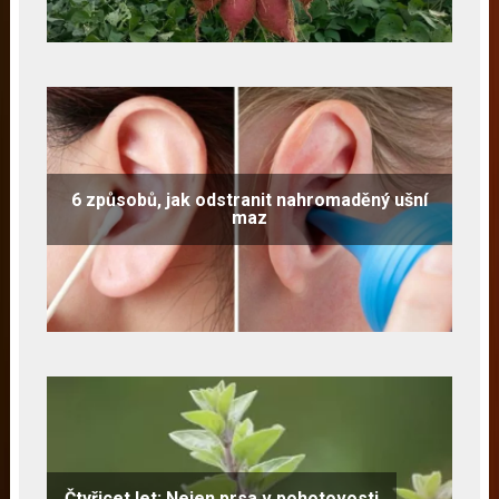
6 způsobů, jak odstranit nahromaděný ušní
maz
Čtyřicet let: Nejen prsa v pohotovosti