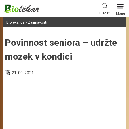
Skip
to
Hledat
Menu
content
Biolekar.cz
»
Zajímavosti
Povinnost seniora – udržte
mozek v kondici
21. 09. 2021