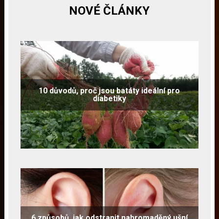
NOVÉ ČLÁNKY
10 důvodů, proč jsou batáty ideální pro
diabetiky
6 způsobů, jak odstranit nahromaděný ušní