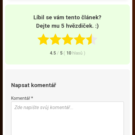
Líbil se vám tento článek?
Dejte mu 5 hvězdiček. :)
4.5
/
5
(
10
hlasů
)
Napsat komentář
Komentář *