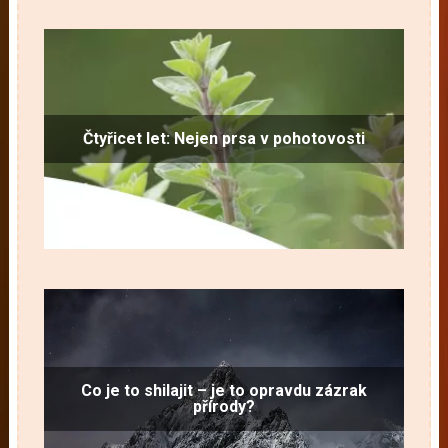
Čtyřicet let: Nejen prsa v pohotovosti
Co je to shilajit – je to opravdu zázrak
přírody?