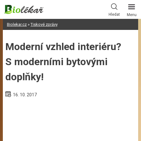
Skip
to
Hledat
Menu
content
Biolekar.cz
»
Tiskové zprávy
Moderní vzhled interiéru?
S moderními bytovými
doplňky!
16. 10. 2017