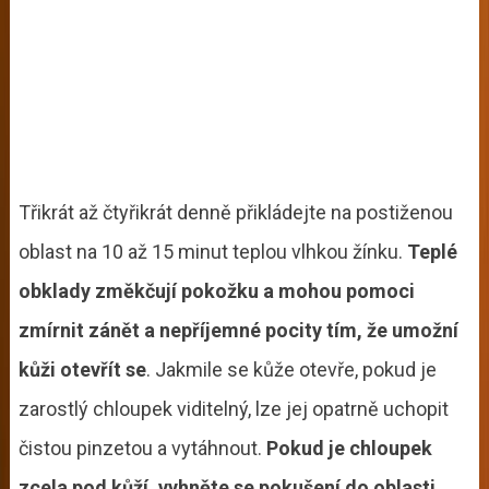
Třikrát až čtyřikrát denně přikládejte na postiženou
oblast na 10 až 15 minut teplou vlhkou žínku.
Teplé
obklady změkčují pokožku a mohou pomoci
zmírnit zánět a nepříjemné pocity tím, že umožní
kůži otevřít se
. Jakmile se kůže otevře, pokud je
zarostlý chloupek viditelný, lze jej opatrně uchopit
čistou pinzetou a vytáhnout.
Pokud je chloupek
zcela pod kůží, vyhněte se pokušení do oblasti