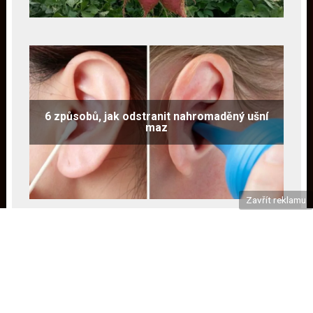
6 způsobů, jak odstranit nahromaděný ušní
maz
Zavřít reklamu
Čtyřicet let: Nejen prsa v pohotovosti