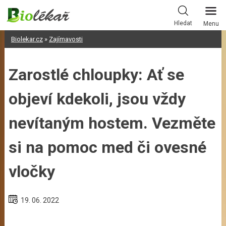
Skip
to
Hledat
Menu
content
Biolekar.cz
»
Zajímavosti
Zarostlé chloupky: Ať se
objeví kdekoli, jsou vždy
nevítaným hostem. Vezměte
si na pomoc med či ovesné
vločky
19. 06. 2022