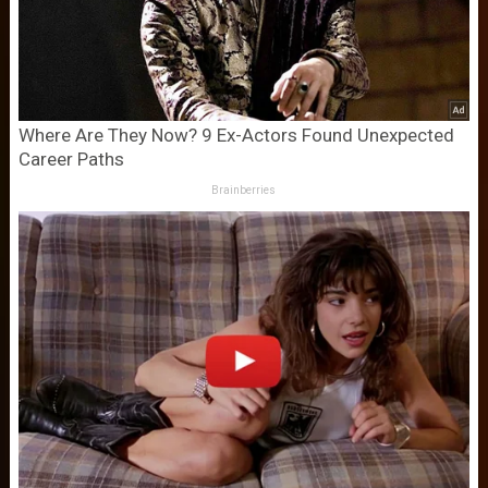
Where Are They Now? 9 Ex-Actors Found Unexpected
Career Paths
Brainberries