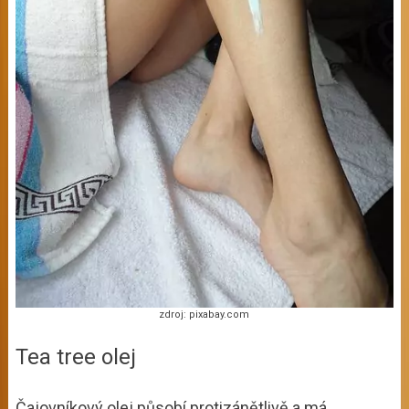
zdroj: pixabay.com
Tea tree olej
Čajovníkový olej působí protizánětlivě a má