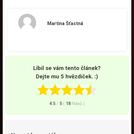
Martina Šťastná
Líbil se vám tento článek?
Dejte mu 5 hvězdiček. :)
4.5
/
5
(
18
hlasů
)