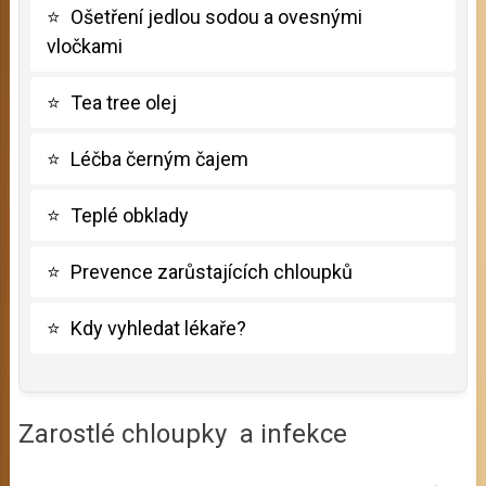
⭐
Ošetření jedlou sodou a ovesnými
vločkami
⭐
Tea tree olej
⭐
Léčba černým čajem
⭐
Teplé obklady
⭐
Prevence zarůstajících chloupků
⭐
Kdy vyhledat lékaře?
Zarostlé chloupky a infekce