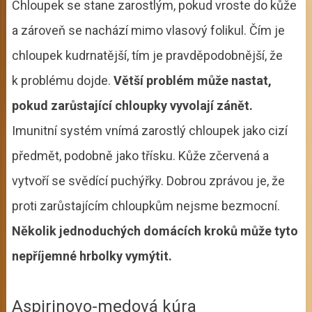
Chloupek se stane zarostlým, pokud vroste do kůže
a zároveň se nachází mimo vlasový folikul. Čím je
chloupek kudrnatější, tím je pravděpodobnější, že
k problému dojde.
Větší problém může nastat,
pokud zarůstající chloupky vyvolají zánět.
Imunitní systém vnímá zarostlý chloupek jako cizí
předmět, podobně jako třísku. Kůže zčervená a
vytvoří se svědící puchýřky. Dobrou zprávou je, že
proti zarůstajícím chloupkům nejsme bezmocní.
Několik jednoduchých domácích kroků může tyto
nepříjemné hrbolky vymýtit.
Aspirinovo-medová kúra