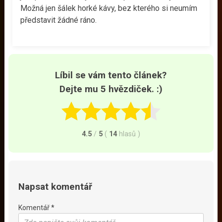
Možná jen šálek horké kávy, bez kterého si neumím
představit žádné ráno.
Líbil se vám tento článek?
Dejte mu 5 hvězdiček. :)
4.5
/
5
(
14
hlasů
)
Napsat komentář
Komentář *