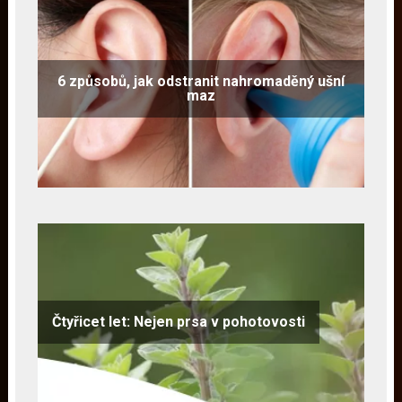
6 způsobů, jak odstranit nahromaděný ušní
maz
Čtyřicet let: Nejen prsa v pohotovosti