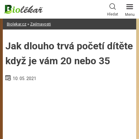
Skip
to
Hledat
Menu
content
Biolekar.cz
»
Zajímavosti
Jak dlouho trvá početí dítěte
když je vám 20 nebo 35
10. 05. 2021