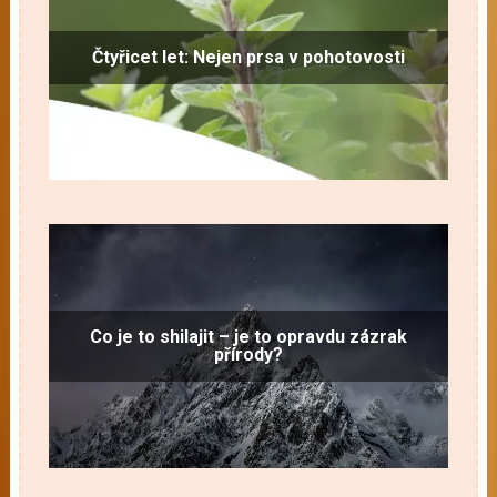
Čtyřicet let: Nejen prsa v pohotovosti
Co je to shilajit – je to opravdu zázrak
přírody?