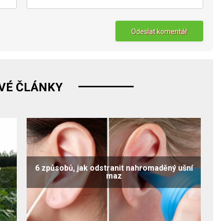
VÉ ČLÁNKY
o
6 způsobů, jak odstranit nahromaděný ušní
maz