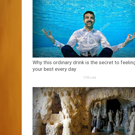
Why this ordinary drink is the secret to feelin
your best every day
CTA Love