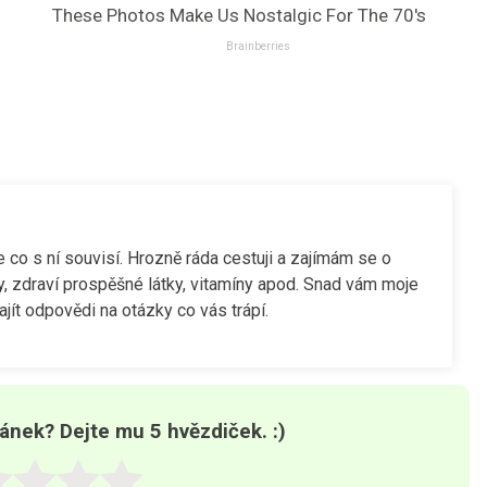
These Photos Make Us Nostalgic For The 70's
Brainberries
še co s ní souvisí. Hrozně ráda cestuji a zajímám se o
y, zdraví prospěšné látky, vitamíny apod. Snad vám moje
jít odpovědi na otázky co vás trápí.
lánek? Dejte mu 5 hvězdiček. :)