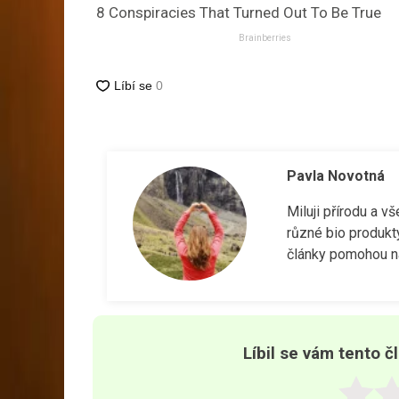
8 Conspiracies That Turned Out To Be True
Brainberries
Pavla Novotná
Miluji přírodu a v
různé bio produkt
články pomohou na
Líbil se vám tento č