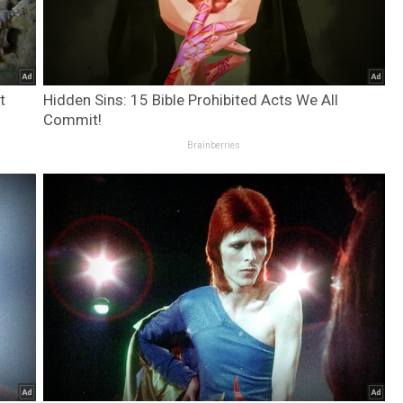
t
Hidden Sins: 15 Bible Prohibited Acts We All
Commit!
Brainberries