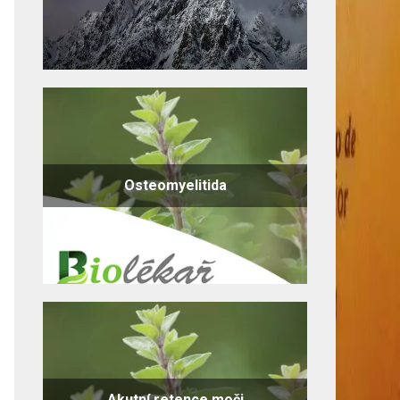
Osteomyelitida
Akutní retence moči