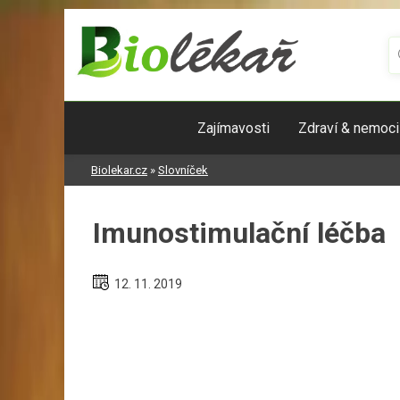
Skip
to
content
Zajímavosti
Zdraví & nemoci
Biolekar.cz
»
Slovníček
Imunostimulační léčba
12. 11. 2019