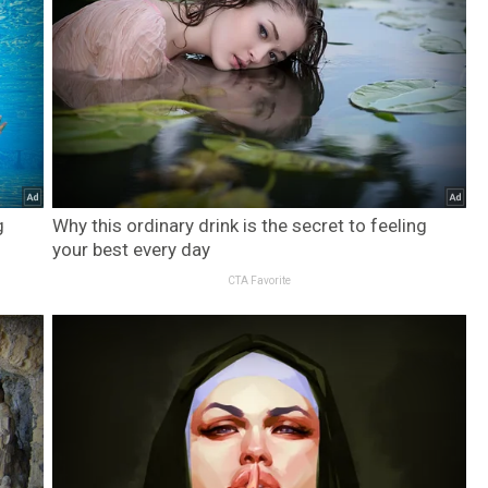
g
Why this ordinary drink is the secret to feeling
your best every day
CTA Favorite