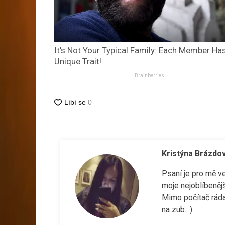
It's Not Your Typical Family: Each Member Ha
Unique Trait!
Brainberries
Kristýna Brázdo
Psaní je pro mě v
moje nejoblíbenějš
Mimo počítač ráda
na zub. :)