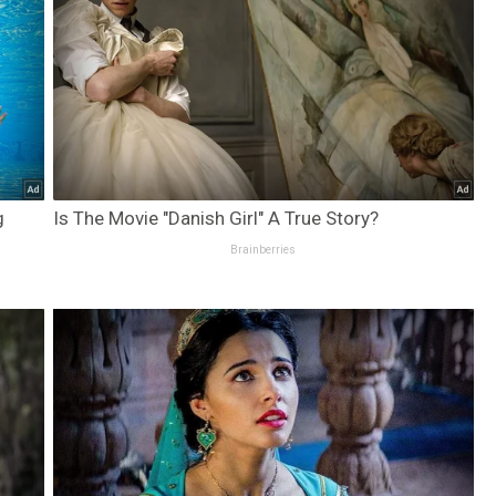
g
Is The Movie "Danish Girl" A True Story?
Brainberries