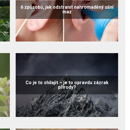
o
6 způsobů, jak odstranit nahromaděný ušní
maz
Co je to shilajit – je to opravdu zázrak
přírody?