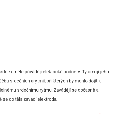
rdce uměle přivádějí elektrické podněty. Ty určují jeho
čbu srdečních arytmií, při kterých by mohlo dojít k
lnému srdečnímu rytmu. Zavádějí se dočasně a
dě se do těla zavádí elektroda.