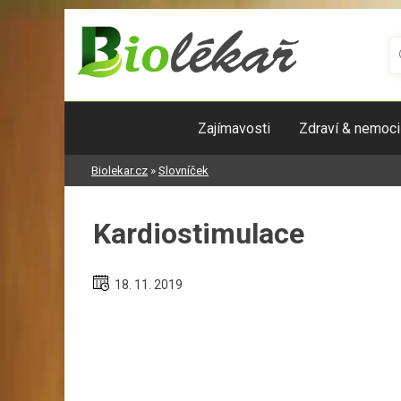
Skip
to
content
Zajímavosti
Zdraví & nemoci
Biolekar.cz
»
Slovníček
Kardiostimulace
18. 11. 2019