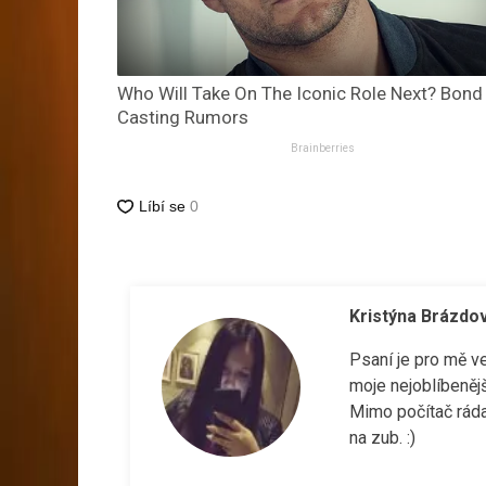
Who Will Take On The Iconic Role Next? Bond
Casting Rumors
Brainberries
Kristýna Brázdo
Psaní je pro mě v
moje nejoblíbenějš
Mimo počítač ráda
na zub. :)