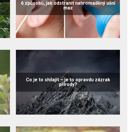
o
6 způsobů, jak odstranit nahromaděný ušní
maz
Co je to shilajit – je to opravdu zázrak
přírody?