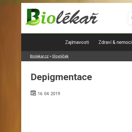
Skip
to
content
Zajímavosti
Zdraví & nemoci
Biolekar.cz
»
Slovníček
Depigmentace
16. 04. 2019