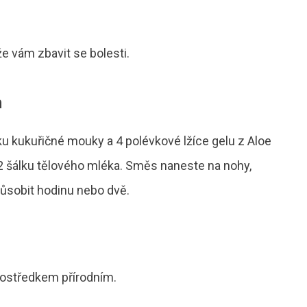
e vám zbavit se bolesti.
h
ku kukuřičné mouky a 4 polévkové lžíce gelu z Aloe
/2 šálku tělového mléka. Směs naneste na nohy,
ůsobit hodinu nebo dvě.
ostředkem přírodním.