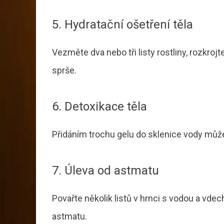
5. Hydratační ošetření těla
Vezměte dva nebo tři listy rostliny, rozkrojt
sprše.
6. Detoxikace těla
Přidáním trochu gelu do sklenice vody můž
7. Úleva od astmatu
Povařte několik listů v hrnci s vodou a vde
astmatu.