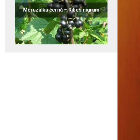
Meruzalka černá – Ribes nigrum