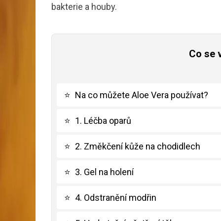
bakterie a houby.
Co se 
⭐
Na co můžete Aloe Vera používat?
⭐
1. Léčba oparů
⭐
2. Změkčení kůže na chodidlech
⭐
3. Gel na holení
⭐
4. Odstranění modřin