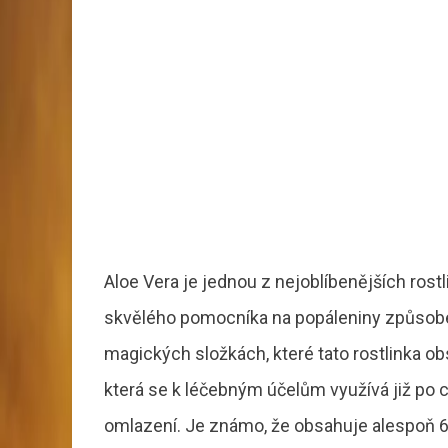
Aloe Vera je jednou z nejoblíbenějších rostl
skvělého pomocníka na popáleniny způsobe
magických složkách, které tato rostlinka obsah
která se k léčebným účelům využívá již po cel
omlazení. Je známo, že obsahuje alespoň 6 d