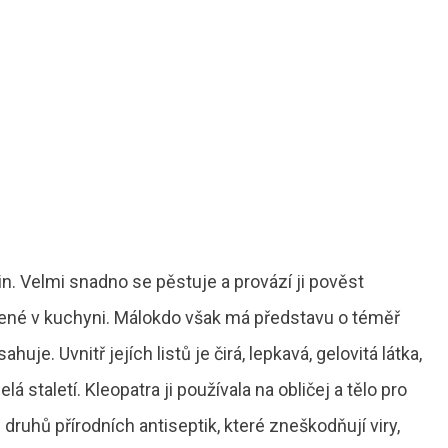
in. Velmi snadno se pěstuje a provází ji pověst
né v kuchyni. Málokdo však má představu o téměř
uje. Uvnitř jejích listů je čirá, lepkavá, gelovitá látka,
á staletí. Kleopatra ji používala na obličej a tělo pro
ruhů přírodních antiseptik, které zneškodňují viry,