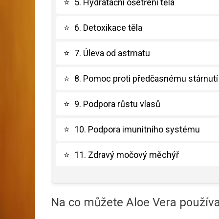
⭐
5. Hydratační ošetření těla
⭐
6. Detoxikace těla
⭐
7. Úleva od astmatu
⭐
8. Pomoc proti předčasnému stárnutí
⭐
9. Podpora růstu vlasů
⭐
10. Podpora imunitního systému
⭐
11. Zdravý močový měchýř
Na co můžete Aloe Vera používa