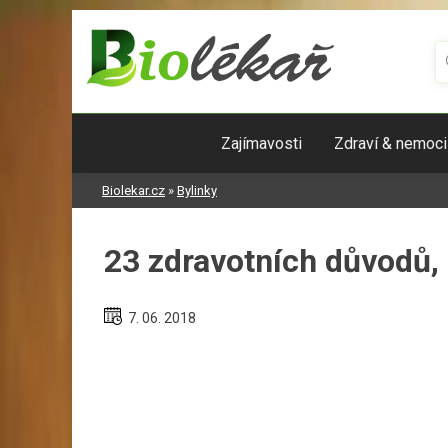
Skip
to
content
Zajímavosti
Zdraví & nemoci
Biolekar.cz
»
Bylinky
23 zdravotních důvodů, p
7. 06. 2018