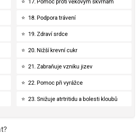
⭐
17. Pomoc proti věkovým skvrnám
⭐
18. Podpora trávení
⭐
19. Zdraví srdce
⭐
20. Nižší krevní cukr
⭐
21. Zabraňuje vzniku jizev
⭐
22. Pomoc při vyrážce
⭐
23. Snižuje atrtritidu a bolesti kloubů
t?