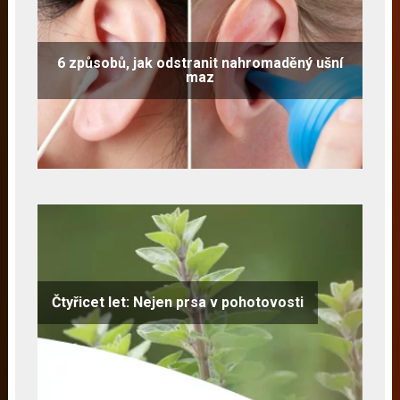
6 způsobů, jak odstranit nahromaděný ušní
maz
Čtyřicet let: Nejen prsa v pohotovosti