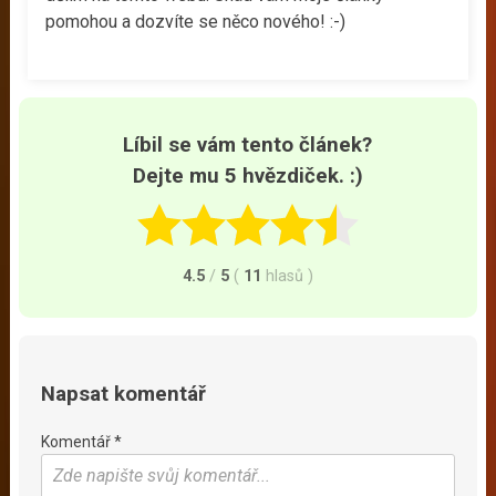
pomohou a dozvíte se něco nového! :-)
Líbil se vám tento článek?
Dejte mu 5 hvězdiček. :)
4.5
/
5
(
11
hlasů
)
Napsat komentář
Komentář *