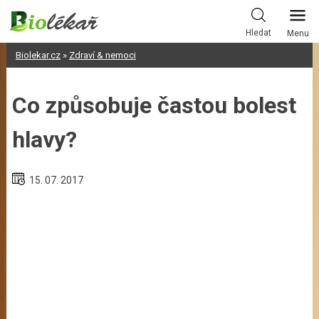
Skip
to
Hledat
Menu
content
Biolekar.cz
»
Zdraví & nemoci
Co způsobuje častou bolest
hlavy?
15. 07. 2017