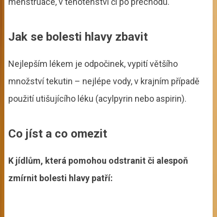
menstruace, v těhotenství či po přechodu.
Jak se bolesti hlavy zbavit
Nejlepším lékem je odpočinek, vypití většího
množství tekutin – nejlépe vody, v krajním případě
použití utišujícího léku (acylpyrin nebo aspirin).
Co jíst a co omezit
K jídlům, která pomohou odstranit či alespoň
zmírnit bolesti hlavy patří: