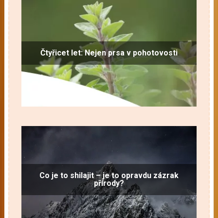
Čtyřicet let: Nejen prsa v pohotovosti
Co je to shilajit – je to opravdu zázrak
přírody?