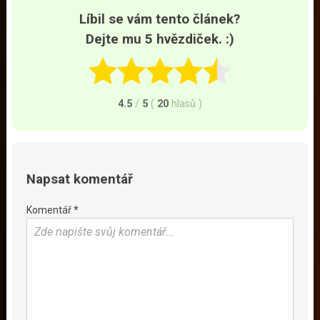
Líbil se vám tento článek?
Dejte mu 5 hvězdiček. :)
4.5
/
5
(
20
hlasů
)
Napsat komentář
Komentář *