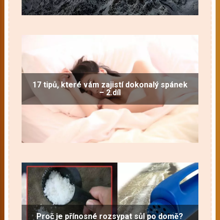
17 tipů, které vám zajistí dokonalý spánek
– 2.díl
Proč je přínosné rozsypat sůl po domě?