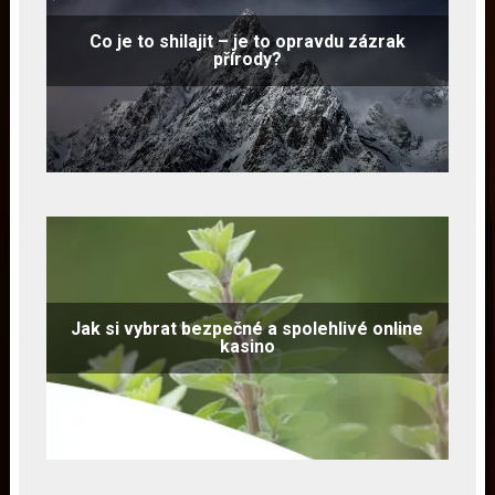
Co je to shilajit – je to opravdu zázrak
přírody?
Jak si vybrat bezpečné a spolehlivé online
kasino