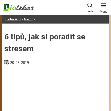
Skip
to
Hledat
Menu
content
Biolekar.cz
»
Návody
6 tipů, jak si poradit se
stresem
20. 08. 2019