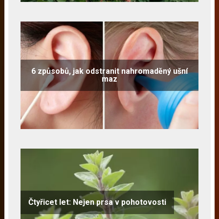
6 způsobů, jak odstranit nahromaděný ušní
maz
Čtyřicet let: Nejen prsa v pohotovosti