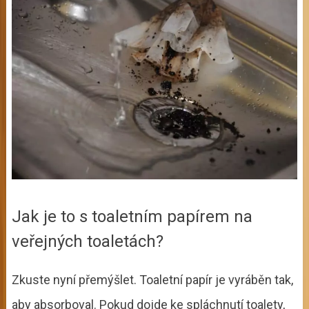
Jak je to s toaletním papírem na
veřejných toaletách?
Zkuste nyní přemýšlet. Toaletní papír je vyráběn tak,
aby absorboval. Pokud dojde ke spláchnutí toalety,