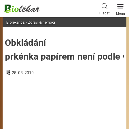
Skip
to
Hledat
Menu
content
Biolekar.cz
»
Zdraví & nemoci
Obkládání
prkénka papírem není podle 
28. 03. 2019