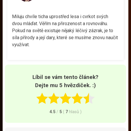
Miluju chvíle ticha uprostřed lesa i cvrkot svých
dvou mláďat. Věřím na přirozenost a rovnováhu.
Pokud na světě existuje nějaký léčivý zázrak, je to
síla přírody a její dary, které se musíme znovu naučit
využívat.
Líbil se vám tento článek?
Dejte mu 5 hvězdiček. :)
4.5
/
5
(
7
hlasů
)