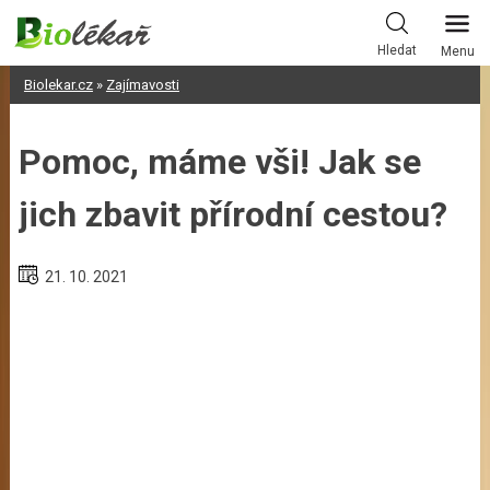
Skip
to
Hledat
Menu
content
Biolekar.cz
»
Zajímavosti
Pomoc, máme vši! Jak se
jich zbavit přírodní cestou?
21. 10. 2021