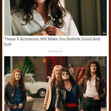
These 9 Actresses Will Make You Rethink Good And
Evil!
Brainberries