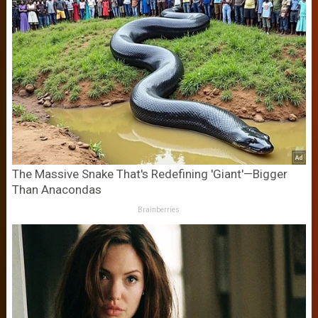
The Massive Snake That's Redefining 'Giant'—Bigger
Than Anacondas
Brainberries