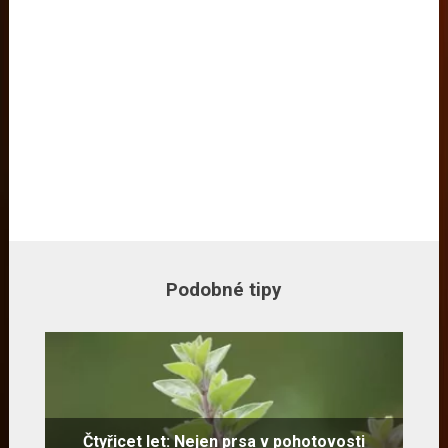
Podobné tipy
Čtyřicet let: Nejen prsa v pohotovosti