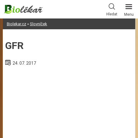
Skip
to
Hledat
Menu
content
Biolekar.cz
»
Slovníček
GFR
24. 07. 2017