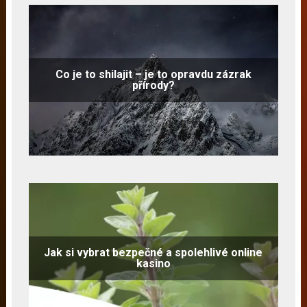
Co je to shilajit – je to opravdu zázrak
přírody?
Jak si vybrat bezpečné a spolehlivé online
kasino