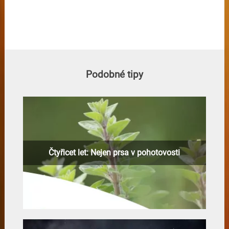
Podobné tipy
Čtyřicet let: Nejen prsa v pohotovosti