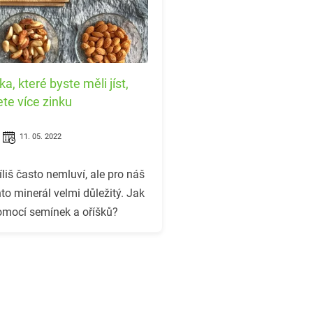
, které byste měli jíst,
te více zinku
11. 05. 2022
íliš často nemluví, ale pro náš
to minerál velmi důležitý. Jak
pomocí semínek a oříšků?