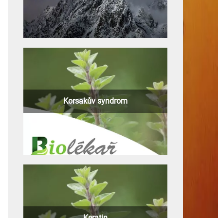
Korsakův syndrom
Keratin