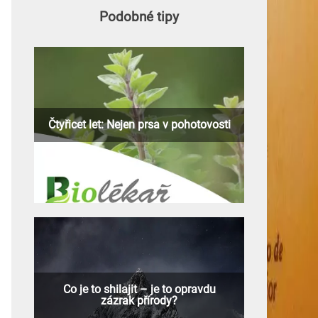
Podobné tipy
Čtyřicet let: Nejen prsa v pohotovosti
Co je to shilajit – je to opravdu
zázrak přírody?