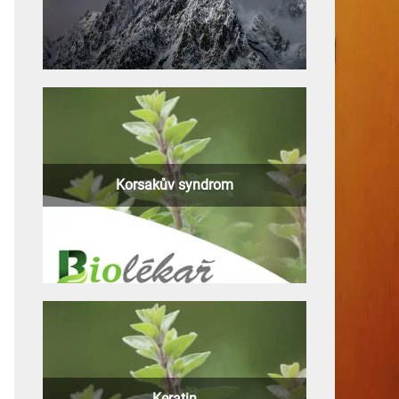
Korsakův syndrom
Keratin