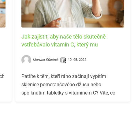
Jak zajistit, aby naše tělo skutečně
vstřebávalo vitamín C, který mu
dodáváme?
Martina Šťastná
10. 05. 2022
ich
Patříte k těm, kteří ráno začínají vypitím
sklenice pomerančového džusu nebo
spolknutím tabletky s vitamínem C? Víte, co
nepodceňovat?