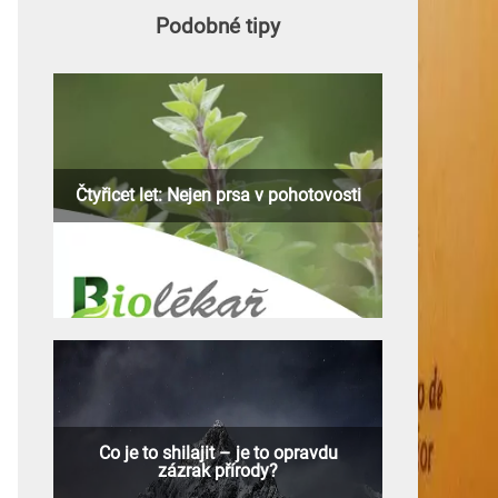
Podobné tipy
Čtyřicet let: Nejen prsa v pohotovosti
Co je to shilajit – je to opravdu
zázrak přírody?