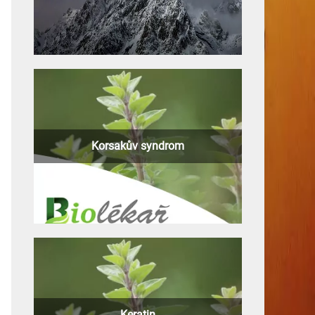
Korsakův syndrom
Keratin