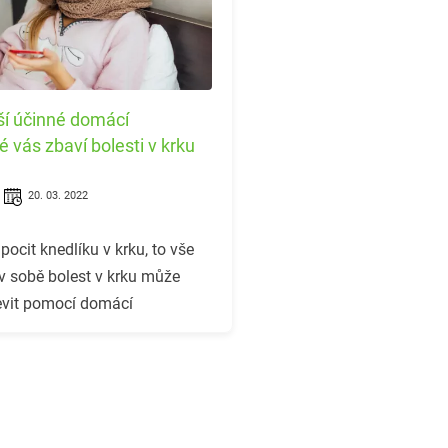
ší účinné domácí
é vás zbaví bolesti v krku
20. 03. 2022
 pocit knedlíku v krku, to vše
é v sobě bolest v krku může
levit pomocí domácí