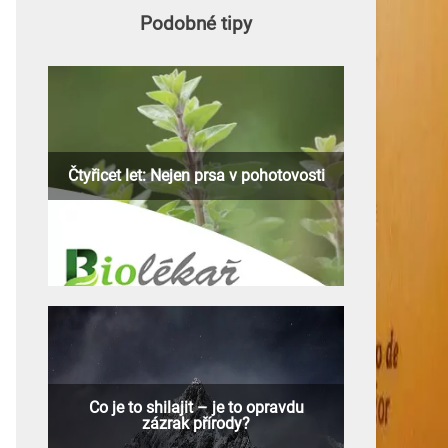
Podobné tipy
Čtyřicet let: Nejen prsa v pohotovosti
Co je to shilajit – je to opravdu
zázrak přírody?