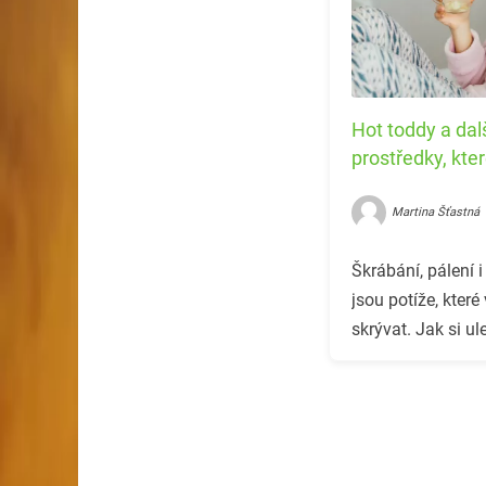
Hot toddy a dal
prostředky, kter
Martina Šťastná
Škrábání, pálení i
jsou potíže, kter
skrývat. Jak si u
lékárničky?