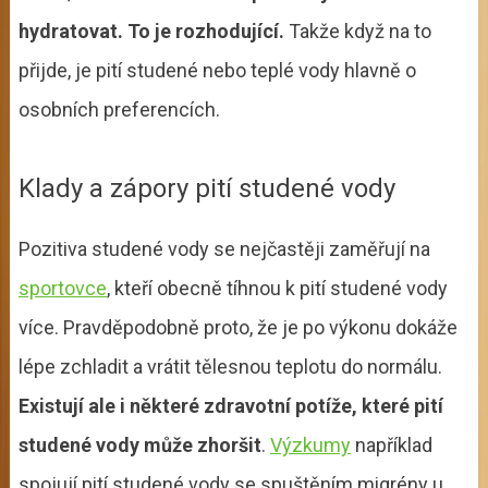
hydratovat. To je rozhodující.
Takže když na to
přijde, je pití studené nebo teplé vody hlavně o
osobních preferencích.
Klady a zápory pití studené vody
Pozitiva studené vody se nejčastěji zaměřují na
sportovce
, kteří obecně tíhnou k pití studené vody
více. Pravděpodobně proto, že je po výkonu dokáže
lépe zchladit a vrátit tělesnou teplotu do normálu.
Existují ale i některé zdravotní potíže, které pití
studené vody může zhoršit
.
Výzkumy
například
spojují pití studené vody se spuštěním migrény u