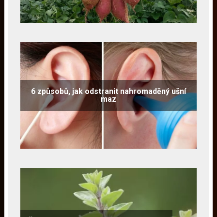
6 způsobů, jak odstranit nahromaděný ušní
maz