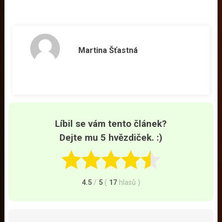
Martina Šťastná
Líbil se vám tento článek?
Dejte mu 5 hvězdiček. :)
4.5
/
5
(
17
hlasů
)