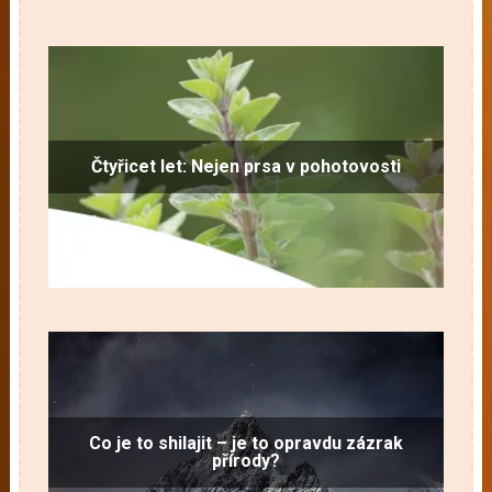
Čtyřicet let: Nejen prsa v pohotovosti
Co je to shilajit – je to opravdu zázrak
přírody?