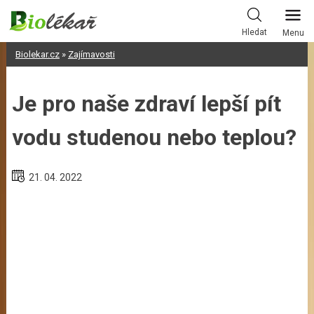
Skip
to
Hledat
Menu
content
Biolekar.cz
»
Zajímavosti
Je pro naše zdraví lepší pít
vodu studenou nebo teplou?
21. 04. 2022