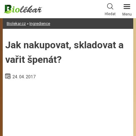
Skip
to
Hledat
Menu
content
Biolekar.cz
»
Ingredience
Jak nakupovat, skladovat a
vařit špenát?
24. 04. 2017