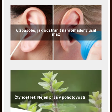
6 způsobů, jak odstranit nahromaděný ušní
maz
Čtyřicet let: Nejen prsa v pohotovosti