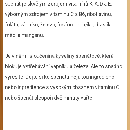
špenát je skvělým zdrojem vitamínů K, A, D a E,
výborným zdrojem vitaminu C a B6, riboflavinu,
folátu, vápníku, železa, fosforu, hořčíku, draslíku
mědi a manganu.
Je v něm i sloučenina kyseliny špenátové, která
blokuje vstřebávání vápníku a železa. Ale to snadno
vyřešíte. Dejte si ke špenátu nějakou ingredienci
nebo ingredience s vysokým obsahem vitaminu C
nebo špenát alespoň dvě minuty vařte.