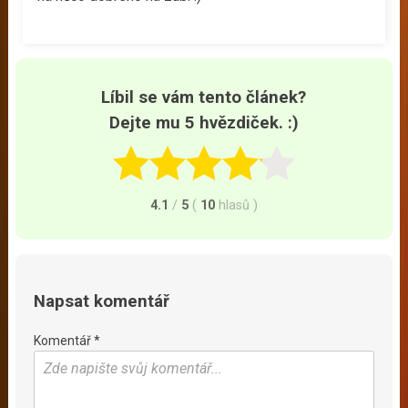
Líbil se vám tento článek?
Dejte mu 5 hvězdiček. :)
4.1
/
5
(
10
hlasů
)
Napsat komentář
Komentář *