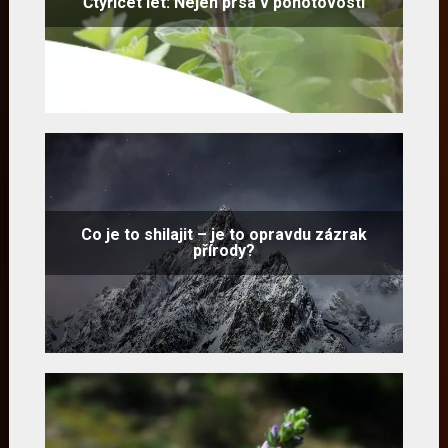
Čtyřicet let: Nejen prsa v pohotovosti
Co je to shilajit – je to opravdu zázrak
přírody?