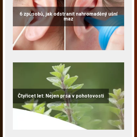
6 způsobů, jak odstranit nahromaděný ušní
maz
Čtyřicet let: Nejen prsa v pohotovosti