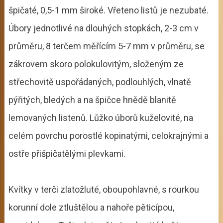
špičaté, 0,5-1 mm široké. Vřeteno listů je nezubaté.
Úbory jednotlivé na dlouhých stopkách, 2-3 cm v
průměru, 8 terčem měřícím 5-7 mm v průměru, se
zákrovem skoro polokulovitým, složeným ze
střechovitě uspořádaných, podlouhlých, vlnatě
pýřitých, bledých a na špičce hnědě blanitě
lemovaných listenů. Lůžko úborů kuželovité, na
celém povrchu porostlé kopinatými, celokrajnými a
ostře přišpičatělými plevkami.
Kvítky v terči zlatožluté, oboupohlavné, s rourkou
korunní dole ztluštělou a nahoře pěticípou,