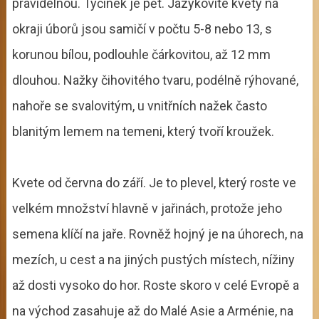
pravidelnou. Tyčinek je pět. Jazykovité květy na
okraji úborů jsou samičí v počtu 5-8 nebo 13, s
korunou bílou, podlouhle čárkovitou, až 12 mm
dlouhou. Nažky čihovitého tvaru, podélně rýhované,
nahoře se svalovitým, u vnitřních nažek často
blanitým lemem na temeni, který tvoří kroužek.
Kvete od června do září. Je to plevel, který roste ve
velkém množství hlavně v jařinách, protože jeho
semena klíčí na jaře. Rovněž hojný je na úhorech, na
mezích, u cest a na jiných pustých místech, nížiny
až dosti vysoko do hor. Roste skoro v celé Evropě a
na východ zasahuje až do Malé Asie a Arménie, na