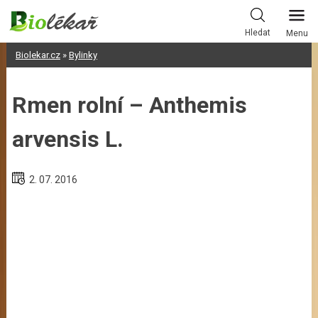
Skip
to
Hledat
Menu
content
Biolekar.cz
»
Bylinky
Rmen rolní – Anthemis
arvensis L.
2. 07. 2016