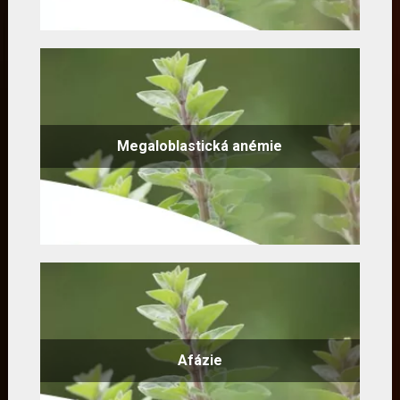
Megaloblastická anémie
Afázie