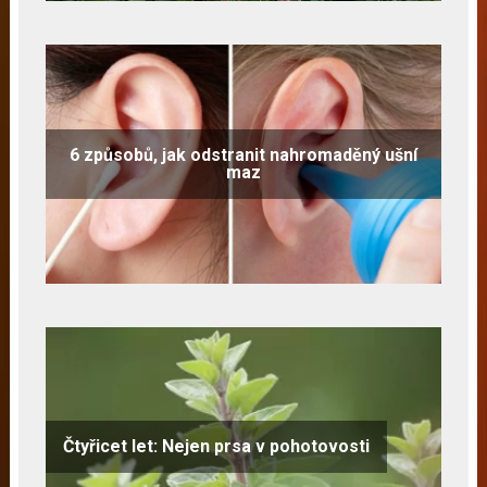
6 způsobů, jak odstranit nahromaděný ušní
maz
Čtyřicet let: Nejen prsa v pohotovosti