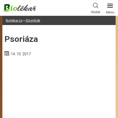
Skip
to
Hledat
Menu
content
Biolekar.cz
»
Slovníček
Psoriáza
14. 10. 2017