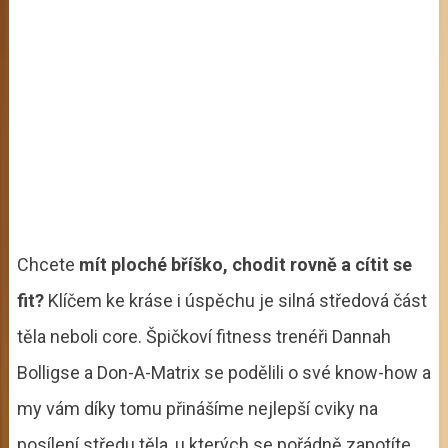
Chcete
mít ploché bříško, chodit rovně a cítit se
fit?
Klíčem ke kráse i úspěchu je silná středová část
těla neboli core. Špičkoví fitness trenéři Dannah
Bolligse a Don-A-Matrix se podělili o své know-how a
my vám díky tomu přinášíme nejlepší cviky na
posílení středu těla, u kterých se pořádně zapotíte.