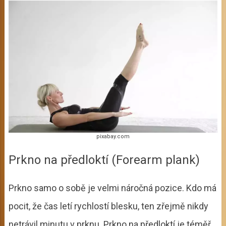
pixabay.com
Prkno na předloktí (Forearm plank)
Prkno samo o sobě je velmi náročná pozice. Kdo má
pocit, že čas letí rychlostí blesku, ten zřejmě nikdy
netrávil minutu v prknu. Prkno na předloktí je téměř