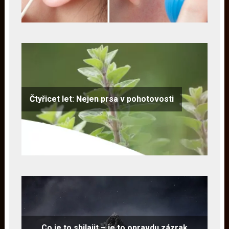
Čtyřicet let: Nejen prsa v pohotovosti
Co je to shilajit – je to opravdu zázrak