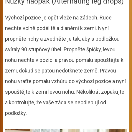
Nůžky naopak (Alternating leg drops)
Výchozí pozice je opět vleže na zádech. Ruce
nechte volně podél těla dlaněmi k zemi. Nyní
propněte nohy a zvedněte je tak, aby s podložkou
svíraly 90 stupňový úhel. Propněte špičky, levou
nohu nechte v pozici a pravou pomalu spouštějte k
zemi, dokud se patou nedotknete země. Pravou
nohu vraťte pomalu vzhůru do výchozí pozice a nyní
spouštějte k zemi levou nohu. Několikrát zopakujte
a kontrolujte, že vaše záda se neodlepují od
podložky.