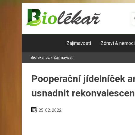
Skip
to
content
Zajímavosti
Zdraví & nemoci
Biolekar.cz
»
Zajímavosti
Pooperační jídelníček a
usnadnit rekonvalescen
25. 02. 2022