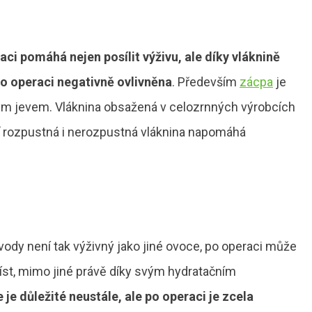
i pomáhá nejen posílit výživu, ale díky vláknině
 po operaci negativně ovlivněna
. Především
zácpa
je
ým jevem. Vláknina obsažená v celozrnných výrobcích
ť rozpustná i nerozpustná vláknina napomáhá
y není tak výživný jako jiné ovoce, po operaci může
jíst, mimo jiné právě díky svým hydratačním
je důležité neustále, ale po operaci je zcela