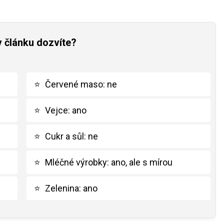
v článku dozvíte?
⭐
Červené maso: ne
⭐
Vejce: ano
⭐
Cukr a sůl: ne
⭐
Mléčné výrobky: ano, ale s mírou
⭐
Zelenina: ano