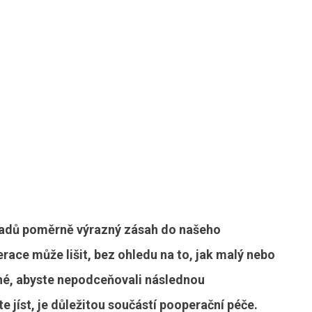
padů poměrně výrazný zásah do našeho
race může lišit, bez ohledu na to, jak malý nebo
ytné, abyste nepodceňovali následnou
e jíst, je důležitou součástí pooperační péče.