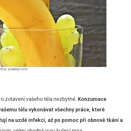
droj: pixabay.com
pro zotavení vašeho těla nezbytné.
Konzumace
ašemu tělu vykonávat všechny práce, které
žují na uzdě infekci, až po pomoc při obnově tkání a
kovin, velmi vhodná jsou kuřecí prsa.