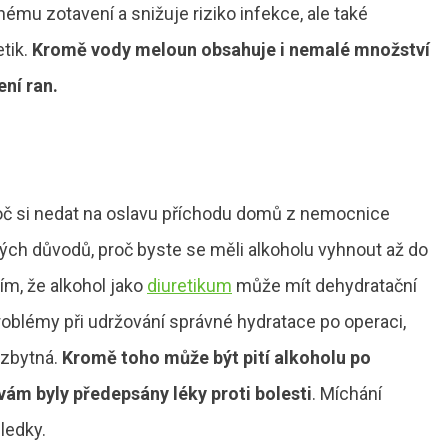
mu zotavení a snižuje riziko infekce, ale také
tik.
Kromě vody meloun obsahuje i nemalé množství
ní ran.
proč si nedat na oslavu příchodu domů z nemocnice
rých důvodů, proč byste se měli alkoholu vyhnout až do
ím, že alkohol jako
diuretikum
může mít dehydratační
oblémy při udržování správné hydratace po operaci,
ezbytná.
Kromě toho může být pití alkoholu po
vám byly předepsány léky proti bolesti
. Míchání
ledky.