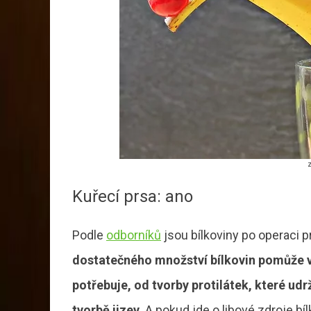
z
Kuřecí prsa: ano
Podle
odborníků
jsou bílkoviny po operaci 
dostatečného množství bílkovin pomůže v
potřebuje, od tvorby protilátek, které udr
tvorbě jizev.
A pokud jde o libové zdroje bíl