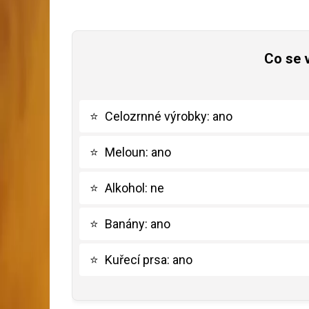
Co se 
⭐
Celozrnné výrobky: ano
⭐
Meloun: ano
⭐
Alkohol: ne
⭐
Banány: ano
⭐
Kuřecí prsa: ano