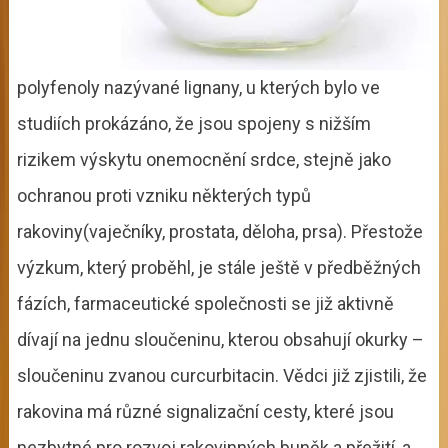
polyfenoly nazývané lignany, u kterých bylo ve
studiích prokázáno, že jsou spojeny s nižším
rizikem výskytu onemocnění srdce, stejně jako
ochranou proti vzniku některých typů
rakoviny(vaječníky, prostata, děloha, prsa). Přestože
výzkum, který proběhl, je stále ještě v předběžných
fázích, farmaceutické společnosti se již aktivně
dívají na jednu sloučeninu, kterou obsahují okurky –
sloučeninu zvanou curcurbitacin. Vědci již zjistili, že
rakovina má různé signalizační cesty, které jsou
nezbytné pro rozvoj rakovinných buněk a přežití, a