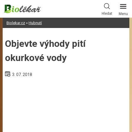
Skip
to
Hledat
Menu
content
Biolekar.cz
»
Hubnutí
Objevte výhody pití
okurkové vody
3. 07. 2018