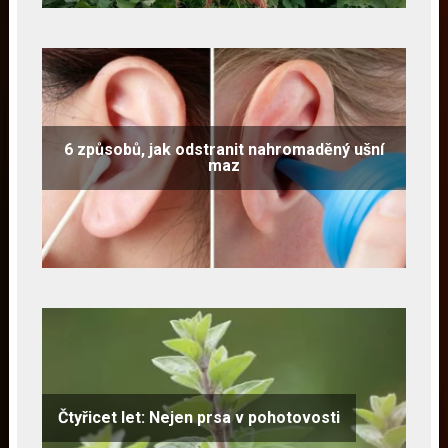
6 způsobů, jak odstranit nahromaděný ušní
maz
Čtyřicet let: Nejen prsa v pohotovosti