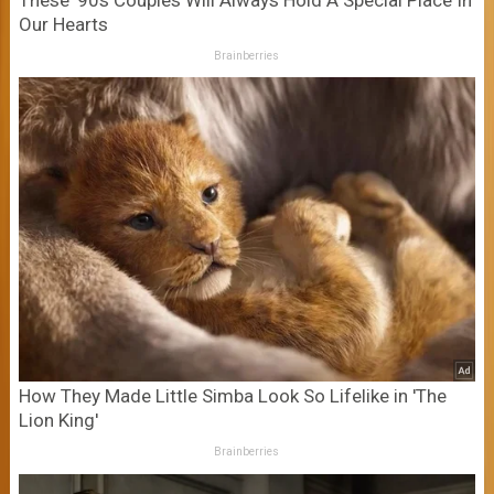
These '90s Couples Will Always Hold A Special Place In
Our Hearts
Brainberries
How They Made Little Simba Look So Lifelike in 'The
Lion King'
Brainberries