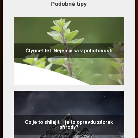
Podobné tipy
Čtyřicet let: Nejen prsa v pohotovosti
Co je to shilajit – je to opravdu zázrak
přírody?