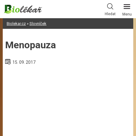
Skip
to
Hledat
Menu
content
Biolekar.cz
»
Slovníček
Menopauza
15. 09. 2017