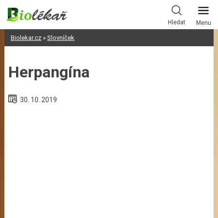
Skip
to
Hledat
Menu
content
Biolekar.cz
»
Slovníček
Herpangína
30. 10. 2019