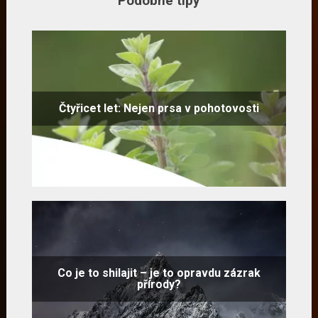
Podobné tipy
Čtyřicet let: Nejen prsa v pohotovosti
Co je to shilajit – je to opravdu zázrak
přírody?