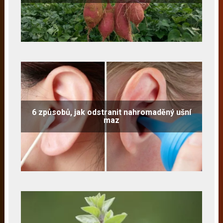
6 způsobů, jak odstranit nahromaděný ušní
maz