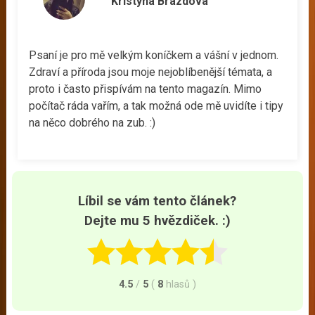
Kristýna Brázdová
Psaní je pro mě velkým koníčkem a vášní v jednom.
Zdraví a příroda jsou moje nejoblíbenější témata, a
proto i často přispívám na tento magazín. Mimo
počítač ráda vařím, a tak možná ode mě uvidíte i tipy
na něco dobrého na zub. :)
Líbil se vám tento článek?
Dejte mu 5 hvězdiček. :)
4.5
/
5
(
8
hlasů
)