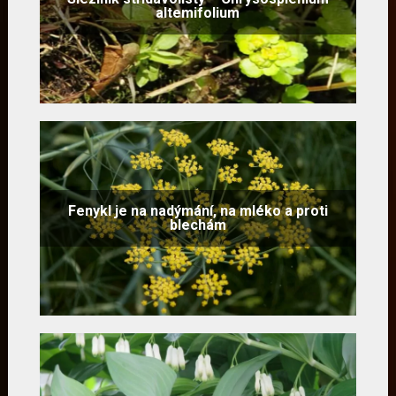
altemifolium
Fenykl je na nadýmání, na mléko a proti
blechám