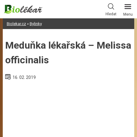
Skip
to
Hledat
Menu
content
Biolekar.cz
»
Bylinky
Meduňka lékařská – Melissa
officinalis
16. 02. 2019