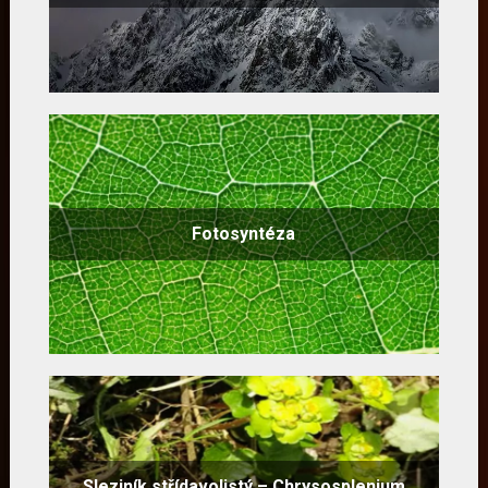
Fotosyntéza
Sleziník střídavolistý – Chrysosplenium