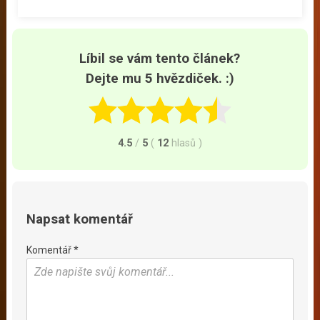
Líbil se vám tento článek?
Dejte mu 5 hvězdiček. :)
4.5
/
5
(
12
hlasů
)
Napsat komentář
Komentář *