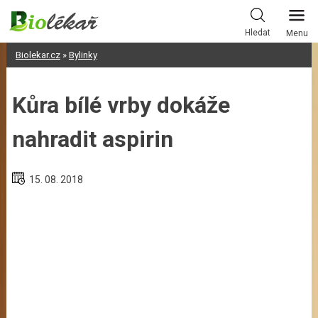
Skip
to
Hledat
Menu
content
Biolekar.cz
»
Bylinky
Kůra bílé vrby dokáže
nahradit aspirin
15. 08. 2018