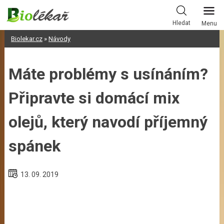
Skip
to
Hledat
Menu
content
Biolekar.cz
»
Návody
Máte problémy s usínáním?
Připravte si domácí mix
olejů, který navodí příjemný
spánek
13. 09. 2019