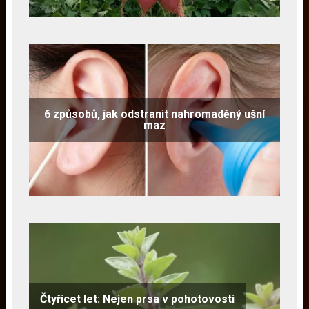
6 způsobů, jak odstranit nahromaděný ušní
maz
Čtyřicet let: Nejen prsa v pohotovosti