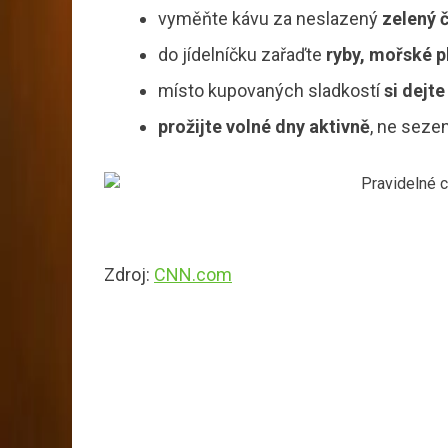
vyměňte kávu za neslazený
zelený č
do jídelníčku zařaďte
ryby, mořské p
místo kupovaných sladkostí
si dejt
prožijte volné dny aktivně
, ne seze
Zdroj:
CNN.com