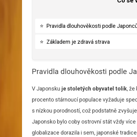
Co se 
⭐
Pravidla dlouhověkosti podle Japonc
⭐
Základem je zdravá strava
Pravidla dlouhověkosti podle J
V Japonsku
je stoletých obyvatel tolik
, že
procento stárnoucí populace vyžaduje spec
s nízkou porodností, což podstatně zvyšuj
Japonsko bylo coby ostrovní stát vždy více
globalizace dorazila i sem, japonské tradice