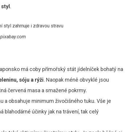
 styl
.
pixabay.com
Japonsko má coby přímořský stát jídelníček bohatý na
eleninu, sóju a rýži
. Naopak méně obvyklé jsou
 tučná červená masa a smažené pokrmy.
ninu a obsahuje minimum živočišného tuku. Vše je
má blahodárné účinky jak na trávení, tak celý