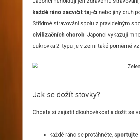
Japonci neholdují jen zdravému stravování, 
každé ráno zacvičit taj-či
nebo jiný druh p
Střídmé stravování spolu z pravidelným sp
civilizačních chorob
. Japonci vykazují mn
cukrovka 2. typu je v zemi také poměrně
Jak se dožít stovky?
Chcete si zajistit dlouhověkost a dožít se 
každé ráno se protáhněte,
sportujte 