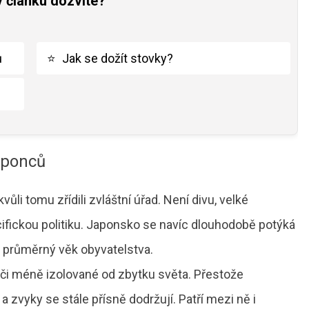
v článku dozvíte?
ů
⭐
Jak se dožít stovky?
aponců
 kvůli tomu zřídili zvláštní úřad. Není divu, velké
ifickou politiku. Japonsko se navíc dlouhodobě potýká
e průměrný věk obyvatelstva.
 či méně izolované od zbytku světa. Přestože
 a zvyky se stále přísně dodržují.
Patří mezi ně i