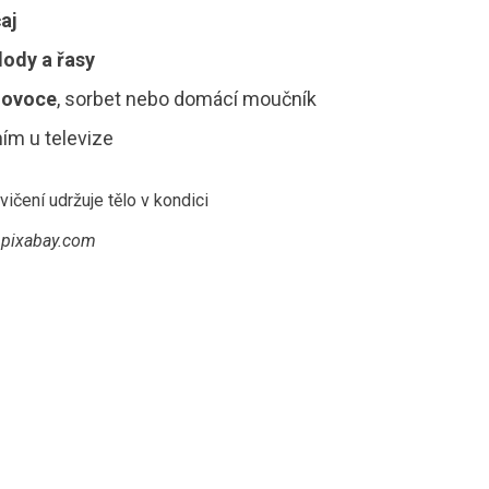
aj
lody a řasy
e ovoce
, sorbet nebo domácí moučník
ním u televize
pixabay.com