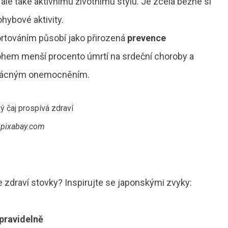
ale také aktivnímu životnímu stylu. Je zcela běžné si
ohybové aktivity.
ortováním působí jako přirozená
prevence
ohem menší procento úmrtí na srdeční choroby a
 vzácným onemocněním.
pixabay.com
ve zdraví stovky? Inspirujte se japonskými zvyky:
pravidelně