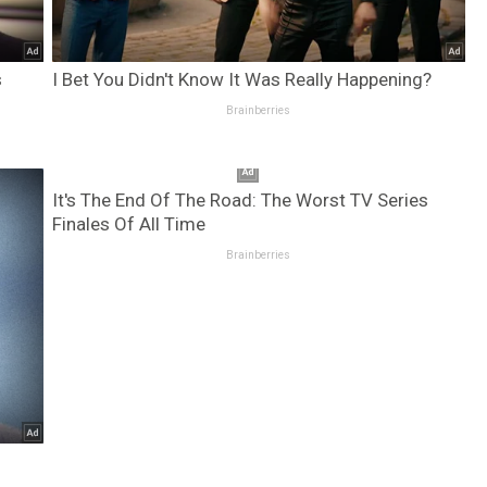
s
I Bet You Didn't Know It Was Really Happening?
Brainberries
It's The End Of The Road: The Worst TV Series
Finales Of All Time
Brainberries