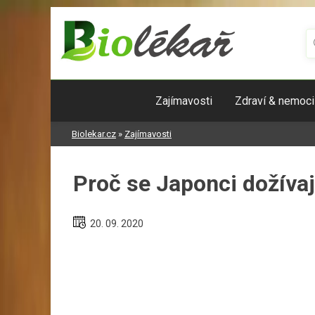
Skip
to
content
Zajímavosti
Zdraví & nemoci
Biolekar.cz
»
Zajímavosti
Proč se Japonci dožívají
20. 09. 2020