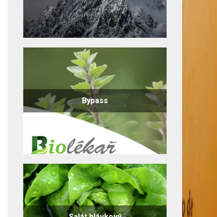
Bypass
Salát hlávkový