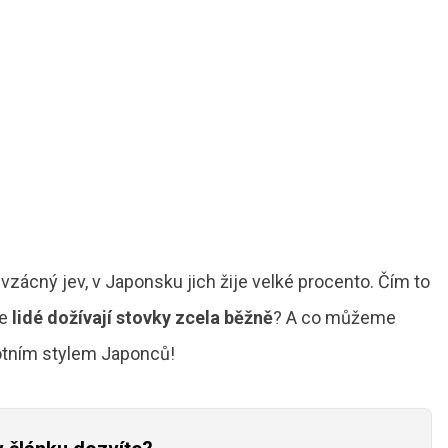
vzácný jev, v Japonsku jich žije velké procento. Čím to
se
lidé dožívají stovky zcela běžně
? A co můžeme
votním stylem Japonců!