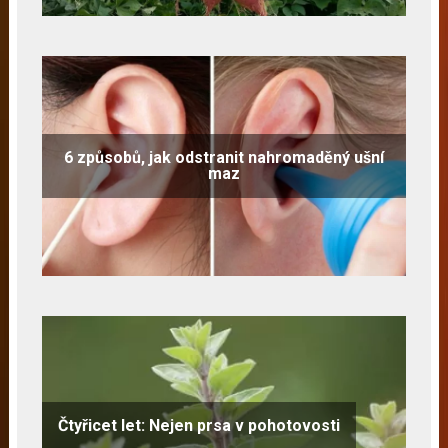
6 způsobů, jak odstranit nahromaděný ušní
maz
Čtyřicet let: Nejen prsa v pohotovosti