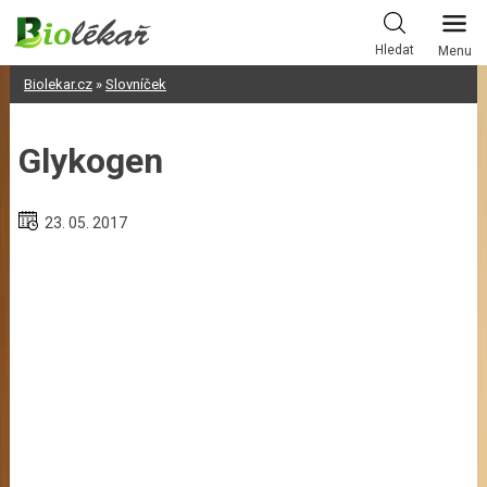
Skip
to
Hledat
Menu
content
Biolekar.cz
»
Slovníček
Glykogen
23. 05. 2017