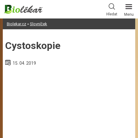
Skip
to
Hledat
Menu
content
Biolekar.cz
»
Slovníček
Cystoskopie
15. 04. 2019