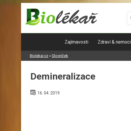
Skip
to
content
Zajímavosti
Zdraví & nemoci
Biolekar.cz
»
Slovníček
Demineralizace
16. 04. 2019