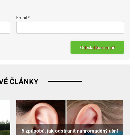
Email *
VÉ ČLÁNKY
o
6 způsobů, jak odstranit nahromaděný ušní