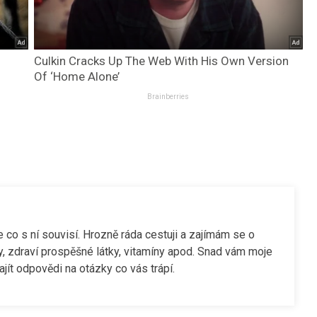
Culkin Cracks Up The Web With His Own Version
Of ‘Home Alone’
Brainberries
še co s ní souvisí. Hrozně ráda cestuji a zajímám se o
y, zdraví prospěšné látky, vitamíny apod. Snad vám moje
jít odpovědi na otázky co vás trápí.