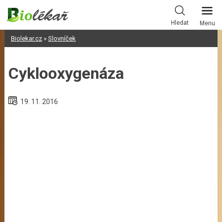
Skip
to
Hledat
Menu
content
Biolekar.cz
»
Slovníček
Cyklooxygenáza
19. 11. 2016