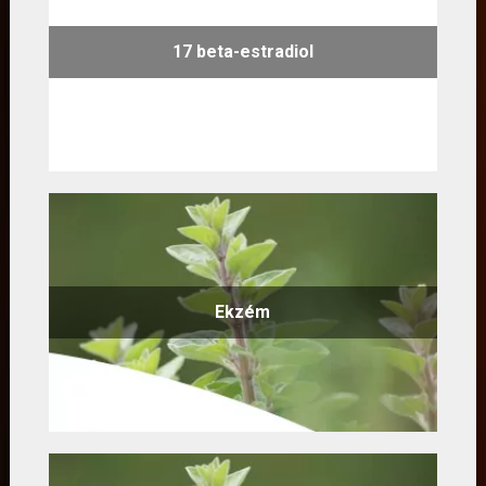
17 beta-estradiol
Ekzém