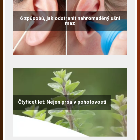
6 způsobů, jak odstranit nahromaděný ušní
maz
Čtyřicet let: Nejen prsa v pohotovosti