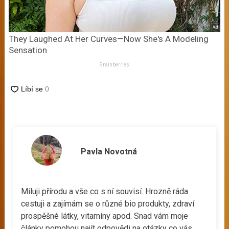
They Laughed At Her Curves—Now She's A Modeling
Sensation
Brainberries
Pavla Novotná
Miluji přírodu a vše co s ní souvisí. Hrozně ráda
cestuji a zajímám se o různé bio produkty, zdraví
prospěšné látky, vitamíny apod. Snad vám moje
články pomohou najít odpovědi na otázky co vás