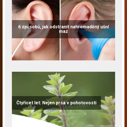
6 způsobů, jak odstranit nahromaděný ušní
maz
Čtyřicet let: Nejen prsa v pohotovosti