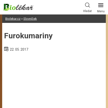
Skip
to
Hledat
Menu
content
Biolekar.cz
»
Slovníček
Furokumariny
22. 05. 2017