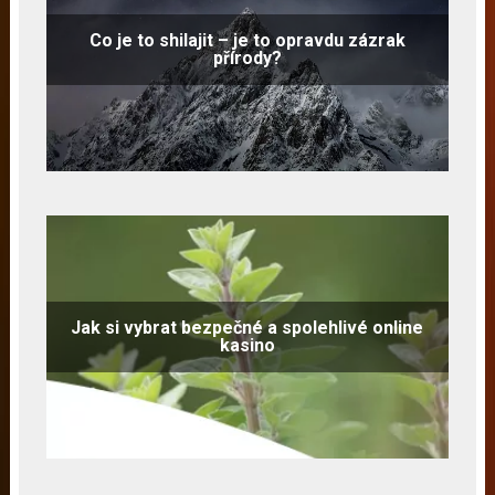
Co je to shilajit – je to opravdu zázrak
přírody?
Jak si vybrat bezpečné a spolehlivé online
kasino