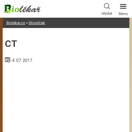
Skip
to
Hledat
Menu
content
Biolekar.cz
»
Slovníček
CT
4. 07. 2017