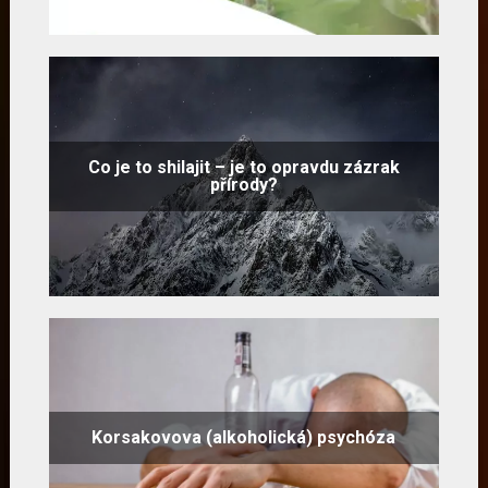
Co je to shilajit – je to opravdu zázrak
přírody?
Korsakovova (alkoholická) psychóza