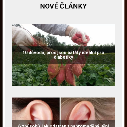
NOVÉ ČLÁNKY
10 důvodů, proč jsou batáty ideální pro
diabetiky
6 způsobů, jak odstranit nahromaděný ušní