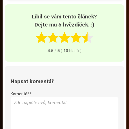
Líbil se vám tento článek?
Dejte mu 5 hvězdiček. :)
4.5
/
5
(
13
hlasů
)
Napsat komentář
Komentář *