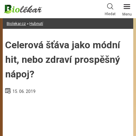
Skip
to
Hledat
Menu
content
Biolekar.cz
»
Hubnutí
Celerová šťáva jako módní
hit, nebo zdraví prospěšný
nápoj?
15. 06. 2019