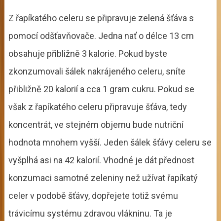
Z řapíkatého celeru se připravuje zelená šťáva s
pomocí odšťavňovače. Jedna nať o délce 13 cm
obsahuje přibližně 3 kalorie. Pokud byste
zkonzumovali šálek nakrájeného celeru, sníte
přibližně 20 kalorií a cca 1 gram cukru. Pokud se
však z řapíkatého celeru připravuje šťáva, tedy
koncentrát, ve stejném objemu bude nutriční
hodnota mnohem vyšší. Jeden šálek šťávy celeru se
vyšplhá asi na 42 kalorií. Vhodné je dát přednost
konzumaci samotné zeleniny než užívat řapíkatý
celer v podobě šťávy, dopřejete totiž svému
trávicímu systému zdravou vlákninu. Ta je