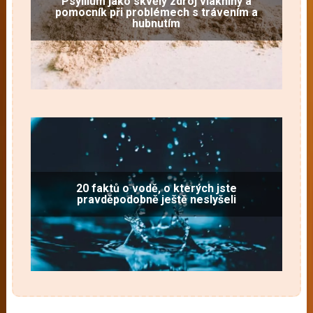
Psyllium jako skvělý zdroj vlákniny a
pomocník při problémech s trávením a
hubnutím
20 faktů o vodě, o kterých jste
pravděpodobně ještě neslyšeli