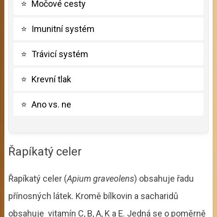
⭐
Močové cesty
⭐
Imunitní systém
⭐
Trávicí systém
⭐
Krevní tlak
⭐
Ano vs. ne
Řapíkatý celer
Řapíkatý celer (
Apium graveolens
) obsahuje řadu
přínosných látek. Kromě bílkovin a sacharidů
obsahuje vitamín C, B, A, K a E. Jedná se o poměrně