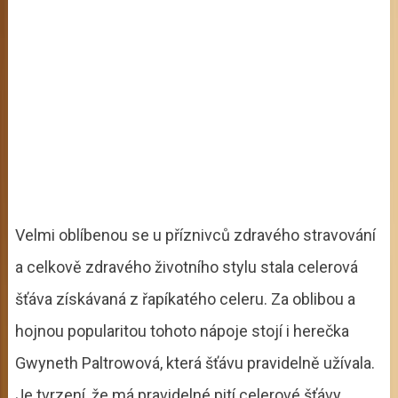
Velmi oblíbenou se u příznivců zdravého stravování
a celkově zdravého životního stylu stala celerová
šťáva získávaná z řapíkatého celeru. Za oblibou a
hojnou popularitou tohoto nápoje stojí i herečka
Gwyneth Paltrowová, která šťávu pravidelně užívala.
Je tvrzení, že má pravidelné pití celerové šťávy