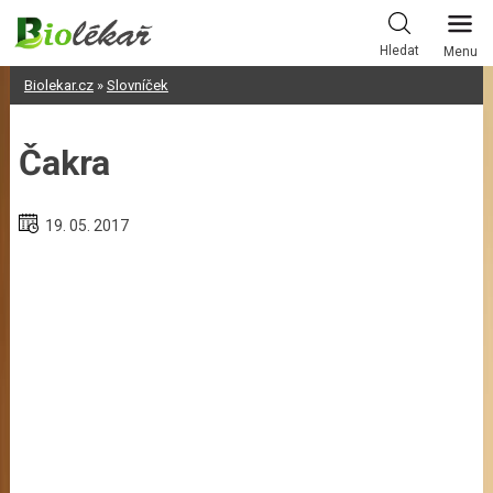
Skip
to
Hledat
Menu
content
Biolekar.cz
»
Slovníček
Čakra
19. 05. 2017