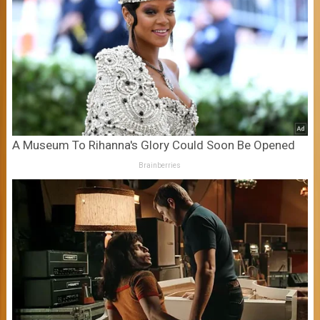
A Museum To Rihanna's Glory Could Soon Be Opened
Brainberries