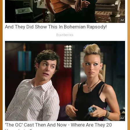
And They Did Show This In Bohemian Rapsody!
Brainberries
'The OC' Cast Then And Now - Where Are They 20