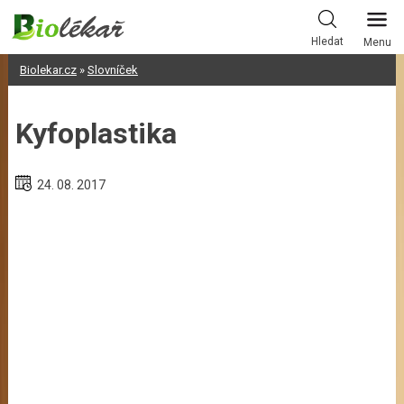
Skip
to
Hledat
Menu
content
Biolekar.cz
»
Slovníček
Kyfoplastika
24. 08. 2017