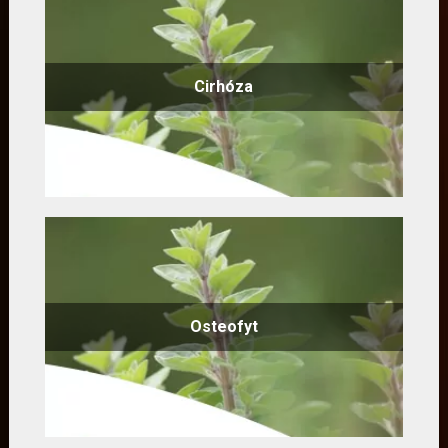
Cirhóza
Osteofyt