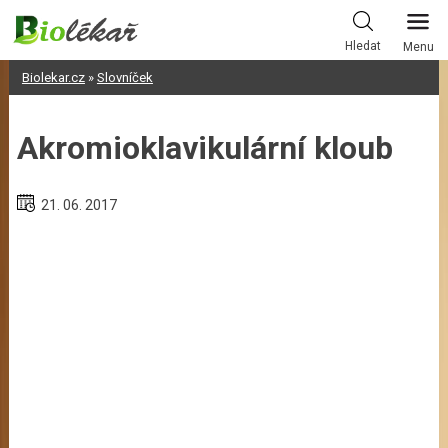
Skip
to
Hledat
Menu
content
Biolekar.cz
»
Slovníček
Akromioklavikulární kloub
21. 06. 2017