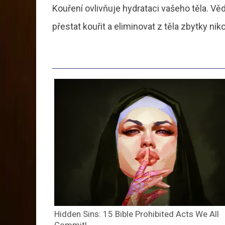
Kouření ovlivňuje hydrataci vašeho těla. V
přestat kouřit a eliminovat z těla zbytky niko
Hidden Sins: 15 Bible Prohibited Acts We All