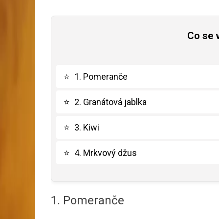
Co se 
⭐
1. Pomeranče
⭐
2. Granátová jablka
⭐
3. Kiwi
⭐
4. Mrkvový džus
1. Pomeranče