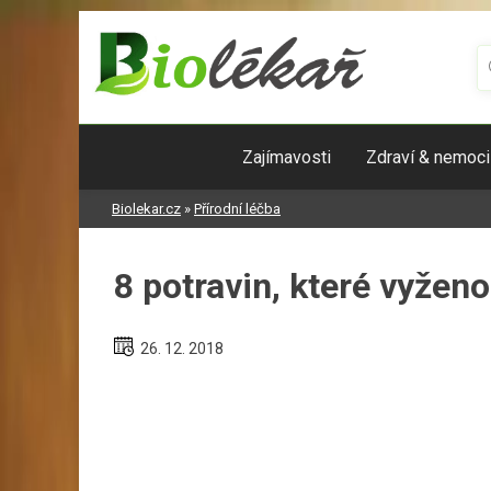
Skip
to
content
Zajímavosti
Zdraví & nemoci
Biolekar.cz
»
Přírodní léčba
8 potravin, které vyženo
26. 12. 2018