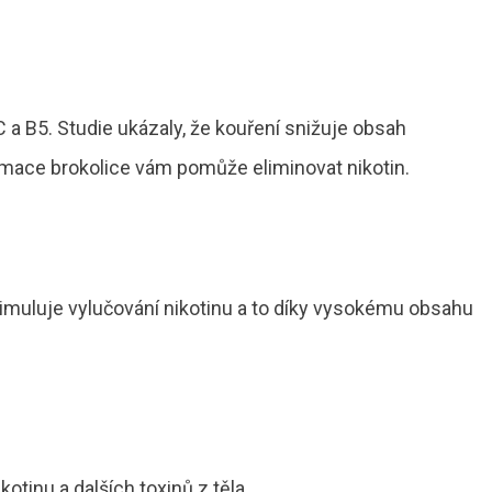
C a B5. Studie ukázaly, že kouření snižuje obsah
umace brokolice vám pomůže eliminovat nikotin.
timuluje vylučování nikotinu a to díky vysokému obsahu
kotinu a dalších toxinů z těla.