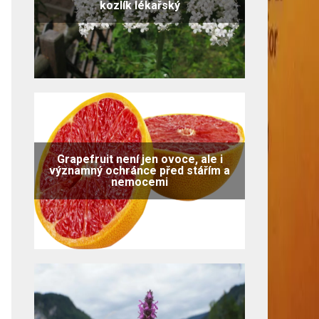
kozlík lékařský
Grapefruit není jen ovoce, ale i
významný ochránce před stářím a
nemocemi