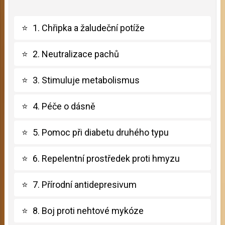
⭐
1. Chřipka a žaludeční potíže
⭐
2. Neutralizace pachů
⭐
3. Stimuluje metabolismus
⭐
4. Péče o dásně
⭐
5. Pomoc při diabetu druhého typu
⭐
6. Repelentní prostředek proti hmyzu
⭐
7. Přírodní antidepresivum
⭐
8. Boj proti nehtové mykóze