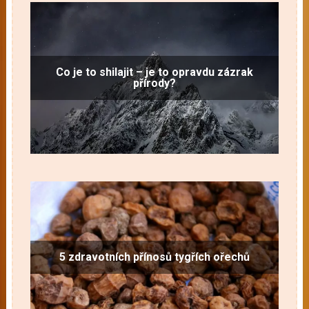
Co je to shilajit – je to opravdu zázrak
přírody?
5 zdravotních přínosů tygřích ořechů