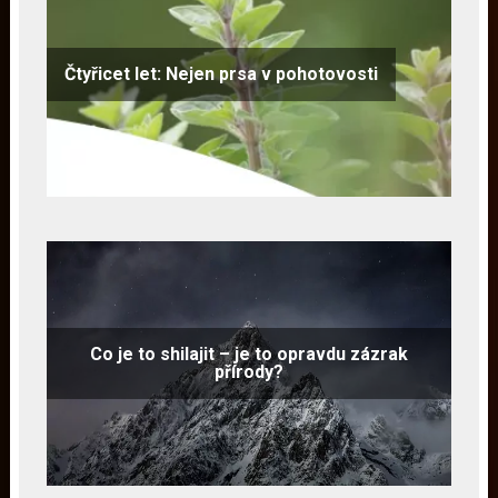
Čtyřicet let: Nejen prsa v pohotovosti
Co je to shilajit – je to opravdu zázrak
přírody?