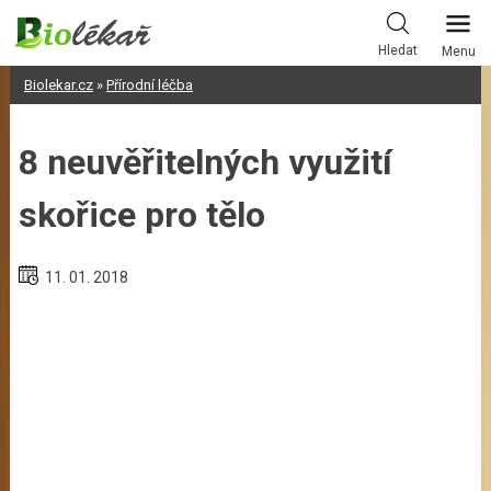
Skip
to
Hledat
Menu
content
Biolekar.cz
»
Přírodní léčba
8 neuvěřitelných využití
skořice pro tělo
11. 01. 2018